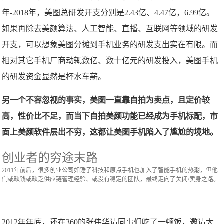
年-2018年，美图总研发开支分别是2.43亿、4.47亿，6.99亿。
如果再除去美颜算法、人工智能、直播、互联网等领域的研发
开支，可以想象美图分摊到手机业务的研发支出实在有限。而
相对其它手机厂商动辄数亿、数十亿元的研发投入，美图手机
的研发资金显然是杯水车薪。
另一个不容忽视的事实，美图一直靠自拍为卖点，且定价较
高，性价比不足，而当下自拍美颜功能已经成为手机标配，市
面上美颜软件层出不穷，这都让美图手机陷入了尴尬的境地。
创业者的穷途末路
2011年前后，很多创业公司如锤子科技和原点手机也加入了智能手机的热潮，但他
们或缺钱或缺乏供应链管理经验、或没有稳定的团队，最终走向了关闭/卖身之路。
2012年年底，还在360的张伟华请同事们吃了一顿饭，邀请大