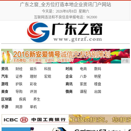
广东之窗_全方位打造本地企业资讯门户网站
今天是：2026年8月8日 星期六
互联网违法和不良信息举报电话：962000
广告
资讯
财经
娱乐
科技
时尚
电商
数码
汽车
证券
理财
宏观
企业
八卦
明星
游戏
护肤
彩妆
商讯
家居
楼盘
美食
导购
评测
微商
课程
出国
区块链
疾病
养生
手游
网游
单机