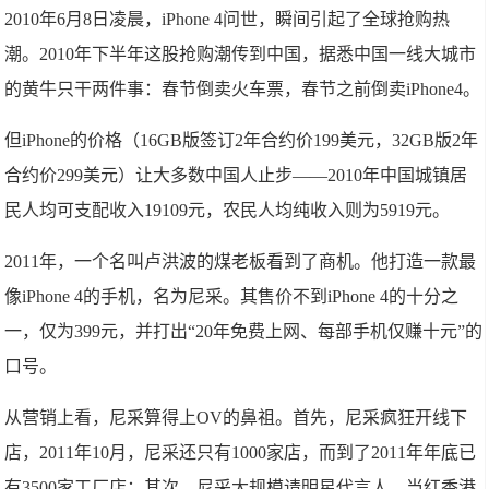
2010年6月8日凌晨，iPhone 4问世，瞬间引起了全球抢购热
潮。2010年下半年这股抢购潮传到中国，据悉中国一线大城市
的黄牛只干两件事：春节倒卖火车票，春节之前倒卖iPhone4。
但iPhone的价格（16GB版签订2年合约价199美元，32GB版2年
合约价299美元）让大多数中国人止步——2010年中国城镇居
民人均可支配收入19109元，农民人均纯收入则为5919元。
2011年，一个名叫卢洪波的煤老板看到了商机。他打造一款最
像iPhone 4的手机，名为尼采。其售价不到iPhone 4的十分之
一，仅为399元，并打出“20年免费上网、每部手机仅赚十元”的
口号。
从营销上看，尼采算得上OV的鼻祖。首先，尼采疯狂开线下
店，2011年10月，尼采还只有1000家店，而到了2011年年底已
有3500家工厂店；其次，尼采大规模请明星代言人，当红香港