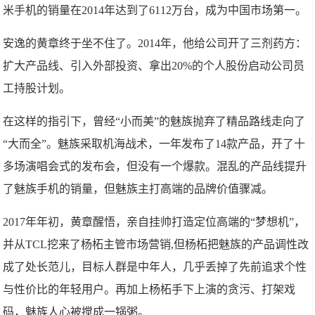
米手机的销量在2014年达到了6112万台，成为中国市场第一。
安逸的黄章终于坐不住了。2014年，他给公司开了三剂药方：
扩大产品线、引入外部投资、拿出20%的个人股份启动公司员
工持股计划。
在这样的指引下，曾经“小而美”的魅族抛弃了精品路线走向了
“大而全”。魅族采取机海战术，一年发布了14款产品，开了十
多场演唱会式的发布会，但没有一个爆款。混乱的产品线提升
了魅族手机的销量，但魅族主打高端的品牌价值骤减。
2017年年初，黄章醒悟，亲自挂帅打造定位高端的“梦想机”，
并从TCL挖来了杨柘主管市场营销,但杨柘把魅族的产品调性改
成了处长范儿，目标人群是中年人，几乎丢掉了先前追求个性
与性价比的年轻用户。再加上杨柘手下上演的贪污、打架戏
码，魅族人心被搅成一锅粥。