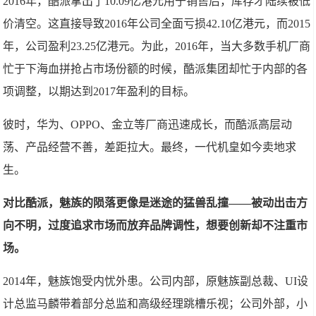
2016年，酷派拿出了10.09亿港元用于销售后，库存才陆续被低
价清空。这直接导致2016年公司全面亏损42.10亿港元，而2015
年，公司盈利23.25亿港元。为此，2016年，当大多数手机厂商
忙于下海血拼抢占市场份额的时候，酷派集团却忙于内部的各
项调整，以期达到2017年盈利的目标。
彼时，华为、OPPO、金立等厂商迅速成长，而酷派高层动
荡、产品经营不善，差距拉大。最终，一代机皇如今卖地求
生。
对比酷派，魅族的陨落更像是迷途的猛兽乱撞——被动出击方
向不明，过度追求市场而放弃品牌调性，想要创新却不注重市
场。
2014年，魅族饱受内忧外患。公司内部，原魅族副总裁、UI设
计总监马麟带着部分总监和高级经理跳槽乐视；公司外部，小