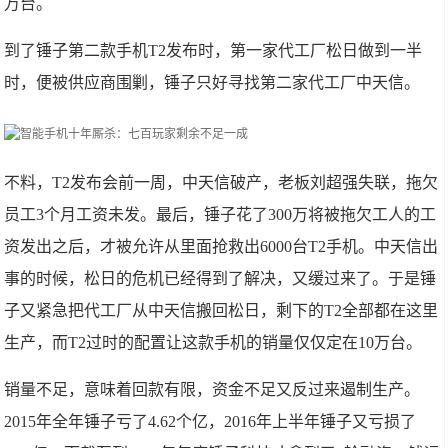
万台。
到了锤子第二款手机T2发布时，第一家代工厂松日做到一半
时，便被供应商围剿，锤子只好寻找第二家代工厂中天信。
不料，T2发布会前一周，中天信破产，老板刘超强失联，拖欠
员工3个月工资未发。最后，锤子花了300万将被拖欠工人的工
资发出之后，才被允许从里面抢救出6000台T2手机。中天信出
事的时候，松日的危机已经得到了解决，又缓过来了。于是锤
子又紧急把代工厂从中天信搬回松日，剩下的T2全部都在这里
生产，而T2过时的配置让这款手机的销量仅仅定在10万台。
销量不足，意味着回款有限，资金不足又反过来遏制生产。
2015年全年锤子亏了4.62个亿，2016年上半年锤子又亏损了