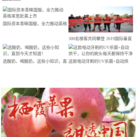
国际资本青睐国服，全力推动英格
来思赴美上市
300名梯客共同攀登 2019国际垂直
马拉松超级精英赛顺德海骏达中心
站欢乐开跑
选酸奶、喝酸奶，这些小知识，直
这款电动牙刷的UV杀菌+自动烘
到今天才知道！
干，让你的刷头每天都保持干净