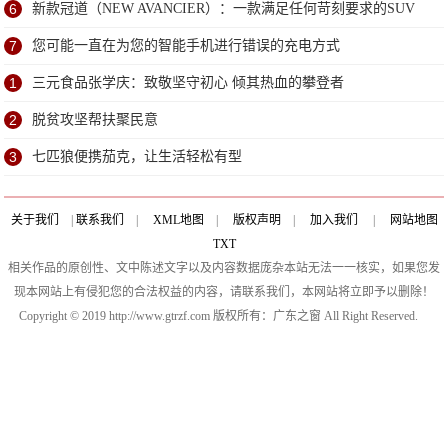
6
新款冠道（NEW AVANCIER）：一款满足任何苛刻要求的SUV
7
您可能一直在为您的智能手机进行错误的充电方式
1
三元食品张学庆：致敬坚守初心 倾其热血的攀登者
2
脱贫攻坚帮扶聚民意
3
七匹狼便携茄克，让生活轻松有型
关于我们
|
联系我们
|
XML地图
|
版权声明
|
加入我们
|
网站地图
TXT
相关作品的原创性、文中陈述文字以及内容数据庞杂本站无法一一核实，如果您发
现本网站上有侵犯您的合法权益的内容，请联系我们，本网站将立即予以删除！
Copyright © 2019 http://www.gtrzf.com 版权所有：广东之窗 All Right Reserved.