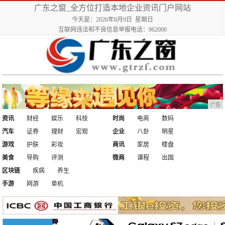
广东之窗_全方位打造本地企业资讯门户网站
今天是：2026年8月9日 星期日
互联网违法和不良信息举报电话：962000
广告
资讯
财经
娱乐
科技
时尚
电商
数码
汽车
证券
理财
宏观
企业
八卦
明星
游戏
护肤
彩妆
商讯
家居
楼盘
美食
导购
评测
微商
课程
出国
区块链
疾病
养生
手游
网游
单机