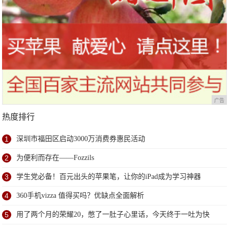
广告
热度排行
1
深圳市福田区启动3000万消费券惠民活动
2
为便利而存在——Fozzils
3
学生党必备！百元出头的苹果笔，让你的iPad成为学习神器
4
360手机vizza 值得买吗？优缺点全面解析
5
用了两个月的荣耀20，憋了一肚子心里话，今天终于一吐为快