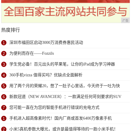
广告
热度排行
1
深圳市福田区启动3000万消费券惠民活动
2
为便利而存在——Fozzils
3
学生党必备！百元出头的苹果笔，让你的iPad成为学习神器
4
360手机vizza 值得买吗？优缺点全面解析
5
用了两个月的荣耀20，憋了一肚子心里话，今天终于一吐为快
6
新款冠道（NEW AVANCIER）：一款满足任何苛刻要求的SUV
7
您可能一直在为您的智能手机进行错误的充电方式
1
手机进入超高像素时代！国内厂商或首发6400万像素手机
2
小米5真机参数大曝光，或许是最值得等待的一款小米手机！