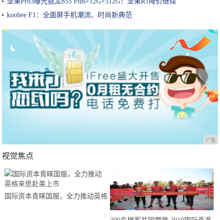
坚果Pro3曝光骁龙855 Plus+12G+512G！坚果R1降价继续
koobee F1：全面屏手机潮流、时尚新典范
广告
视觉焦点
国际资本青睐国服，全力推动英格
来思赴美上市