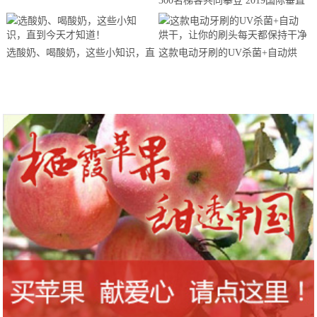
300名梯客共同攀登 2019国际垂直
马拉松超级精英赛顺德海骏达中心
站欢乐开跑
选酸奶、喝酸奶，这些小知识，直
这款电动牙刷的UV杀菌+自动烘
到今天才知道！
干，让你的刷头每天都保持干净