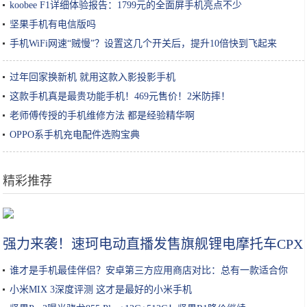
koobee F1详细体验报告：1799元的全面屏手机亮点不少
坚果手机有电信版吗
手机WiFi网速“贼慢”？设置这几个开关后，提升10倍快到飞起来
过年回家换新机 就用这款入影投影手机
这款手机真是最贵功能手机！469元售价！2米防摔！
老师傅传授的手机维修方法 都是经验精华啊
OPPO系手机充电配件选购宝典
精彩推荐
为了跪舔中国玩家，美国公司有多拼？不惜骂自己国家“必败”？
强力来袭！速珂电动直播发售旗舰锂电摩托车CPX
谁才是手机最佳伴侣？安卓第三方应用商店对比：总有一款适合你
小米MIX 3深度评测 这才是最好的小米手机