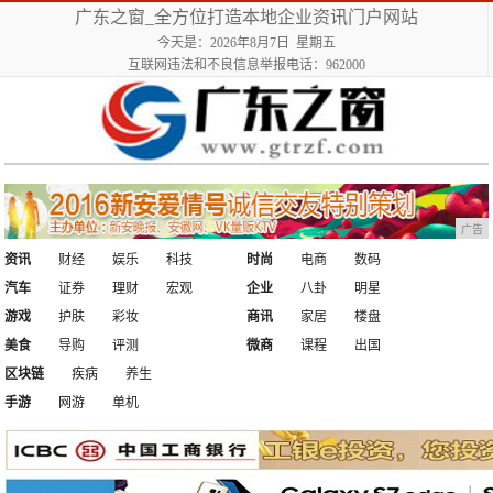
广东之窗_全方位打造本地企业资讯门户网站
今天是：2026年8月7日 星期五
互联网违法和不良信息举报电话：962000
广告
资讯
财经
娱乐
科技
时尚
电商
数码
汽车
证券
理财
宏观
企业
八卦
明星
游戏
护肤
彩妆
商讯
家居
楼盘
美食
导购
评测
微商
课程
出国
区块链
疾病
养生
手游
网游
单机