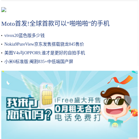
最近被朋友圈疯狂打卡的奶酪包俘获了
Moto首发!全球首款可以“啪啪啪”的手机
vivox20蓝色版多少钱
Nokia9PureView京东发售搭载骁龙845售价
美图V4s与OPPOR9,谁才是更好的自拍手机
小米6标准版:阉割835+中低端国产屏