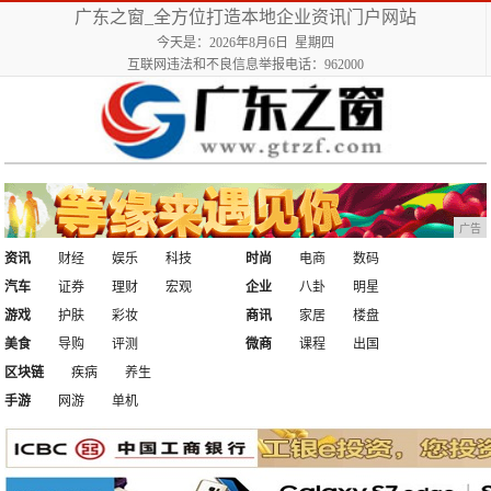
广东之窗_全方位打造本地企业资讯门户网站
今天是：2026年8月6日 星期四
互联网违法和不良信息举报电话：962000
广告
资讯
财经
娱乐
科技
时尚
电商
数码
汽车
证券
理财
宏观
企业
八卦
明星
游戏
护肤
彩妆
商讯
家居
楼盘
美食
导购
评测
微商
课程
出国
区块链
疾病
养生
手游
网游
单机