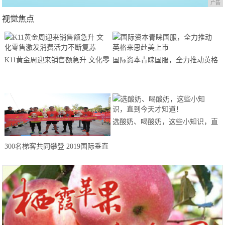
广告
视觉焦点
K11黄金周迎来销售额急升 文化零
国际资本青睐国服，全力推动英格
售激发消费活力不断复苏
来思赴美上市
选酸奶、喝酸奶，这些小知识，直
到今天才知道！
300名梯客共同攀登 2019国际垂直
马拉松超级精英赛顺德海骏达中心
站欢乐开跑