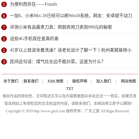
研
5
为便利而存在——Fozzils
6
一加6、小米Mix 2S已经可以刷Win10系统，网友：安卓提不动刀
了？
7
评测小米有品最贵刀具：把厨房用刀卖到999元的秘密
1
这些4G手机现在是真的香
2
45岁以上就该坐着洗澡？适老化设计了解一下丨杭州美窝装修小
课堂
3
民间这句话：煤气灶左边不能炒菜，这是为什么？
关于我们
|
联系我们
|
XML地图
|
版权声明
|
加入我们
|
网站地图
TXT
相关作品的原创性、文中陈述文字以及内容数据庞杂本站无法一一核实，如果您发
现本网站上有侵犯您的合法权益的内容，请联系我们，本网站将立即予以删除！
Copyright © 2019 http://www.gtrzf.com 版权所有：广东之窗 All Right Reserved.