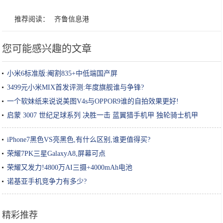
推荐阅读：
齐鲁信息港
您可能感兴趣的文章
小米6标准版:阉割835+中低端国产屏
3499元小米MIX首发评测:年度旗舰谁与争锋?
一个软妹纸来说说美图V4s与OPPOR9谁的自拍效果更好!
启蒙 3007 世纪足球系列 决胜一击 蓝翼猎手机甲 独轮骑士机甲
iPhone7黑色VS亮黑色,有什么区别,谁更值得买?
荣耀7PK三星GalaxyA8,屏幕可点
荣耀又发力!4800万AI三摄+4000mAh电池
诺基亚手机竞争力有多少?
精彩推荐