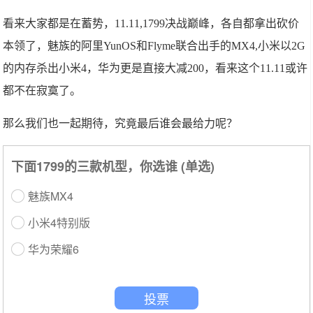
看来大家都是在蓄势，11.11,1799决战巅峰，各自都拿出砍价
本领了，魅族的阿里YunOS和Flyme联合出手的MX4,小米以2G
的内存杀出小米4，华为更是直接大减200，看来这个11.11或许
都不在寂寞了。
那么我们也一起期待，究竟最后谁会最给力呢？
下面1799的三款机型，你选谁 (单选)
魅族MX4
小米4特别版
华为荣耀6
投票