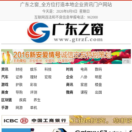
广东之窗_全方位打造本地企业资讯门户网站
今天是：2026年8月9日 星期日
互联网违法和不良信息举报电话：962000
广告
资讯
财经
娱乐
科技
时尚
电商
数码
汽车
证券
理财
宏观
企业
八卦
明星
游戏
护肤
彩妆
商讯
家居
楼盘
美食
导购
评测
微商
课程
出国
区块链
疾病
养生
手游
网游
单机