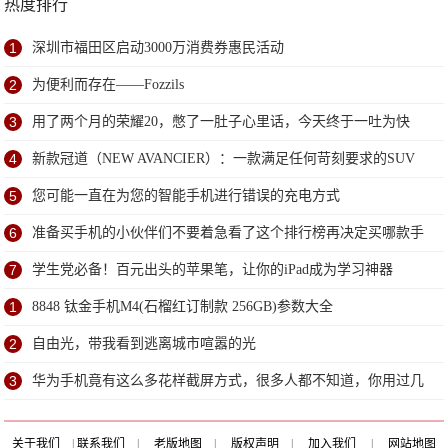
热度排行
1
深圳市福田区启动3000万消费券惠民活动
2
为便利而存在——Fozzils
3
用了两个月的荣耀20，憋了一肚子心里话，今天终于一吐为快
4
新款冠道（NEW AVANCIER）：一款满足任何苛刻要求的SUV
5
您可能一直在为您的智能手机进行错误的充电方式
6
准备买手机的小伙伴们不要着急看了这个排行榜再决定买哪款手
机吧
7
学生党必备！百元出头的苹果笔，让你的iPad成为学习神器
1
8848 钛金手机M4(石榴红订制款 256GB)参数大全
2
自由光，带我看到逃离城市喧嚣的光
3
华为手机竟有这么多花样截屏方式，很多人都不知道，你用过几
种？
关于我们
|
联系我们
|
老版地图
|
版权声明
|
加入我们
|
网站地图