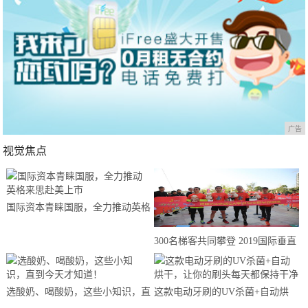
广告
视觉焦点
国际资本青睐国服，全力推动英格
来思赴美上市
300名梯客共同攀登 2019国际垂直
马拉松超级精英赛顺德海骏达中心
站欢乐开跑
选酸奶、喝酸奶，这些小知识，直
这款电动牙刷的UV杀菌+自动烘