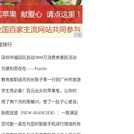
广告
度排行
深圳市福田区启动3000万消费券惠民活动
为便利而存在——Fozzils
教育部职成司司长陈子季一行到广州市旅游
商务职业学校考察调研
学生党必备！百元出头的苹果笔，让你的
iPad成为学习神器
用了两个月的荣耀20，憋了一肚子心里话，
今天终于一吐为快
新款冠道（NEW AVANCIER）：一款满足
任何苛刻要求的SUV
您可能一直在为您的智能手机进行错误的充