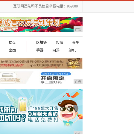
互联网违法和不良信息举报电话：962000
广告
楼盘
区块链
疾病
养生
出国
手游
网游
单机
广告