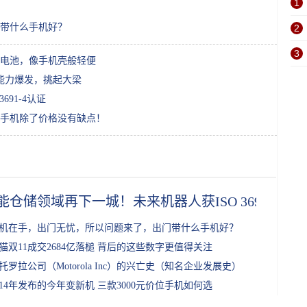
1
带什么手机好？
2
3
电池，像手机壳般轻便
能力爆发，挑起大梁
91-4认证
手机除了价格没有缺点！
能仓储领域再下一城！未来机器人获ISO 3691-4认证
机在手，出门无忧，所以问题来了，出门带什么手机好？
猫双11成交2684亿落槌 背后的这些数字更值得关注
托罗拉公司（Motorola Inc）的兴亡史（知名企业发展史）
014年发布的今年变新机 三款3000元价位手机如何选