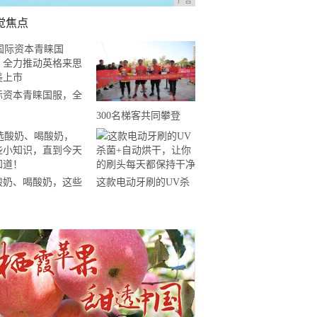
广告
觉焦点
际资本青睐国服，全
推动英格来思赴美上
300名梯客共同攀登
2019国际垂直马拉松超
级精英赛顺德海骏达中
心站欢乐开跑
酸奶、喝酸奶，这些
这款电动牙刷的UV杀
知识，直到今天才知
菌+自动烘干，让你的
！
刷头每天都保持干净