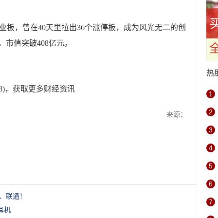
陆创业板，曾在40天里拉出36个涨停板，成为风光无二的创
，市值突破408亿元。
热
18)，获取更多财经资讯
1
2
来源：
3
4
5
6
动、联通！
7
耳机