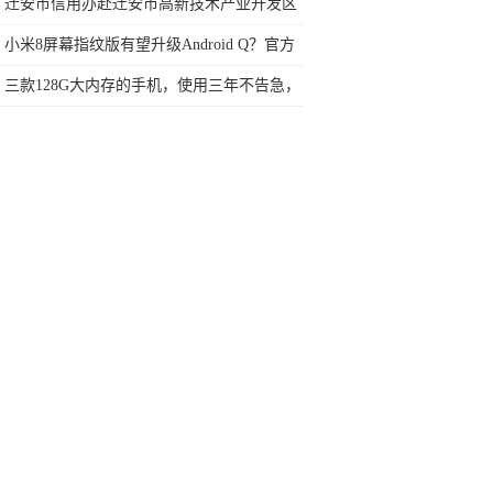
电方式
迁安市信用办赴迁安市高新技术产业开发区
考察信用园区建设工作
小米8屏幕指纹版有望升级Android Q？官方
称正在评估
三款128G大内存的手机，使用三年不告急，
关键配4500mAh大电池