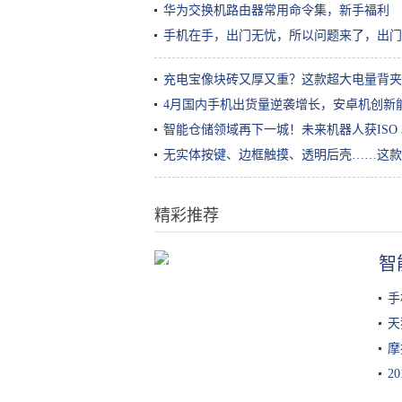
华为交换机路由器常用命令集，新手福利
手机在手，出门无忧，所以问题来了，出门
充电宝像块砖又厚又重？这款超大电量背夹
4月国内手机出货量逆袭增长，安卓机创新
智能仓储领域再下一城！未来机器人获ISO 36
无实体按键、边框触摸、透明后壳……这款
精彩推荐
智
大姐校门外卖小吃，常被家长常嫌
弃，小学生不乐意了：不懂得欣赏
手
天
摩
2