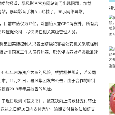
早些时候曾报道，暴风影音官方网站访问出现问题，加载非
视
站，暴风影音手机App也挂了，显示网络异常。
团，目前市值仅为12亿。除创始人兼CEO冯鑫外，所有高
局均催促公司，尽快聘任相关高级管理人员。
国
力
告称集团实际控制人冯鑫因涉嫌犯罪被公安机关采取强制
市
涉嫌对非国家工作人员行贿罪、职务侵占罪对冯鑫批准逮
选
019年年末净资产为负的风险。根据相关规定，若公司
小
上市。11月21日，暴风集团发布公告，由于合作的审计
道
披露2019年年度报告的风险。
，于近日收到《裁决书》，被裁决向上海歌斐支付转让
决书送达之日起10日内支付完毕。逾期支付将依法加倍支