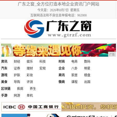
广东之窗_全方位打造本地企业资讯门户网站
今天是：2026年8月7日 星期五
互联网违法和不良信息举报电话：962000
广告
资讯
财经
娱乐
科技
时尚
电商
数码
汽车
证券
理财
宏观
企业
八卦
明星
游戏
护肤
彩妆
商讯
家居
楼盘
美食
导购
评测
微商
课程
出国
区块链
疾病
养生
手游
网游
单机