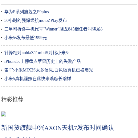
华为P系列旗舰之P9plus
50小时的强悍续航motoZPlay发布
三星可折叠手机代号“Winner”骁龙845继任者叫骁龙8
小米5s发布最低1999元
针锋相对nubiaZ11miniS对比小米5s
iPhone5c上榜盘点苹果历史上的失败产品
雷军:小米MIX2S太多信息,白色版真机已被曝光
小米5真机谍照在此快来瞧瞧长啥样
精彩推荐
莲藕孔数的秘密！这种的才好吃
新国货旗舰中兴AXON天机7发布时间确认