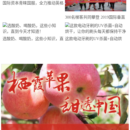
国际资本青睐国服，全力推动英格
来思赴美上市
300名梯客共同攀登 2019国际垂直
马拉松超级精英赛顺德海骏达中心
站欢乐开跑
选酸奶、喝酸奶，这些小知识，直
这款电动牙刷的UV杀菌+自动烘
到今天才知道！
干，让你的刷头每天都保持干净