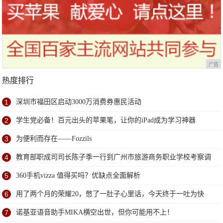
广告
热度排行
1
深圳市福田区启动3000万消费券惠民活动
2
学生党必备！百元出头的苹果笔，让你的iPad成为学习神器
3
为便利而存在——Fozzils
4
教育部职成司司长陈子季一行到广州市旅游商务职业学校考察调
研
5
360手机vizza 值得买吗？优缺点全面解析
6
用了两个月的荣耀20，憋了一肚子心里话，今天终于一吐为快
7
诺基亚语音助手MIKA横空出世，但你可能用不上！