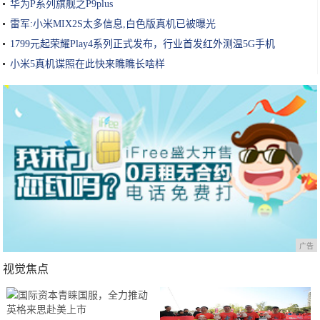
华为P系列旗舰之P9plus
雷军:小米MIX2S太多信息,白色版真机已被曝光
1799元起荣耀Play4系列正式发布，行业首发红外测温5G手机
小米5真机谍照在此快来瞧瞧长啥样
广告
视觉焦点