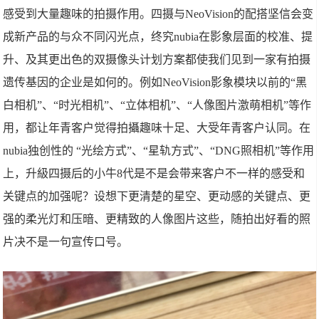
感受到大量趣味的拍摄作用。四摄与NeoVision的配搭坚信会变
成新产品的与众不同闪光点，终究nubia在影象层面的校准、提
升、及其更出色的双摄像头计划方案都使我们见到一家有拍摄
遗传基因的企业是如何的。例如NeoVision影象模块以前的“黑
白相机”、“时光相机”、“立体相机”、“人像图片激萌相机”等作
用，都让年青客户觉得拍攝趣味十足、大受年青客户认同。在
nubia独创性的 “光绘方式”、“星轨方式”、“DNG照相机”等作用
上，升級四摄后的小牛8代是不是会带来客户不一样的感受和
关键点的加强呢？设想下更清楚的星空、更动感的关键点、更
强的柔光灯和压暗、更精致的人像图片这些，随拍出好看的照
片决不是一句宣传口号。