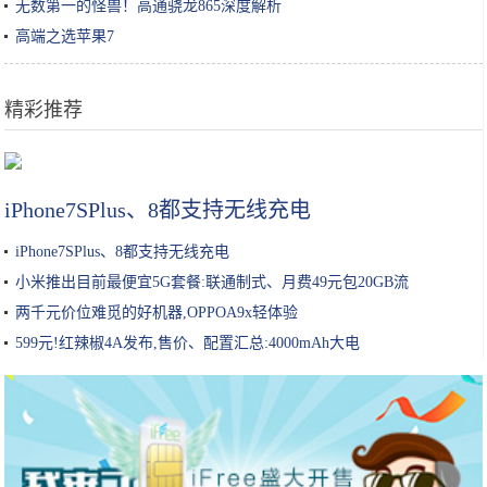
无数第一的怪兽！高通骁龙865深度解析
高端之选苹果7
精彩推荐
大姐校门外卖小吃，常被家长常嫌弃，小学生不乐意了：不懂得欣赏
iPhone7SPlus、8都支持无线充电
iPhone7SPlus、8都支持无线充电
小米推出目前最便宜5G套餐:联通制式、月费49元包20GB流
两千元价位难觅的好机器,OPPOA9x轻体验
599元!红辣椒4A发布,售价、配置汇总:4000mAh大电