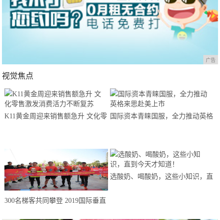
广告
视觉焦点
K11黄金周迎来销售额急升 文化零
国际资本青睐国服，全力推动英格
售激发消费活力不断复苏
来思赴美上市
选酸奶、喝酸奶，这些小知识，直
到今天才知道！
300名梯客共同攀登 2019国际垂直
马拉松超级精英赛顺德海骏达中心