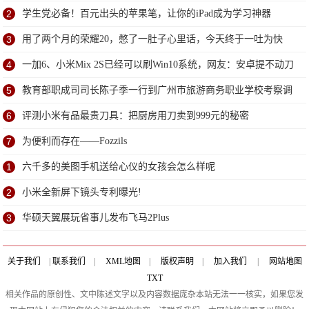
2
学生党必备！百元出头的苹果笔，让你的iPad成为学习神器
3
用了两个月的荣耀20，憋了一肚子心里话，今天终于一吐为快
4
一加6、小米Mix 2S已经可以刷Win10系统，网友：安卓提不动刀
了？
5
教育部职成司司长陈子季一行到广州市旅游商务职业学校考察调
研
6
评测小米有品最贵刀具：把厨房用刀卖到999元的秘密
7
为便利而存在——Fozzils
1
六千多的美图手机送给心仪的女孩会怎么样呢
2
小米全新屏下镜头专利曝光!
3
华硕天翼展玩省事儿发布飞马2Plus
关于我们
|
联系我们
|
XML地图
|
版权声明
|
加入我们
|
网站地图
TXT
相关作品的原创性、文中陈述文字以及内容数据庞杂本站无法一一核实，如果您发