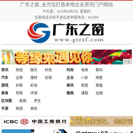
广东之窗_全方位打造本地企业资讯门户网站
今天是：2026年8月6日 星期四
互联网违法和不良信息举报电话：962000
广告
资讯
财经
娱乐
科技
时尚
电商
数码
汽车
证券
理财
宏观
企业
八卦
明星
游戏
护肤
彩妆
商讯
家居
楼盘
美食
导购
评测
微商
课程
出国
区块链
疾病
养生
手游
网游
单机