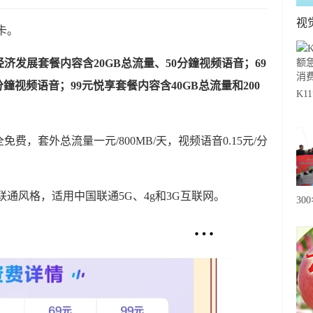
视
卡。
经济发展套餐内容含20GB总流量、50分鐘视频语音；69
分鐘视频语音；99元悦享套餐内容含40GB总流量和200
K
急
费
，套外总流量一元/800MB/天，视频语音0.15元/分
联通风格，适用中国联通5G、4g和3G互联网。
30
20
级
心