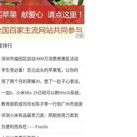
广告
度排行
深圳市福田区启动3000万消费券惠民活动
学生党必备！百元出头的苹果笔，让你的
iPad成为学习神器
用了两个月的荣耀20，憋了一肚子心里话，
今天终于一吐为快
一加6、小米Mix 2S已经可以刷Win10系统，
网友：安卓提不动刀了？
教育部职成司司长陈子季一行到广州市旅游
商务职业学校考察调研
评测小米有品最贵刀具：把厨房用刀卖到
999元的秘密
为便利而存在——Fozzils