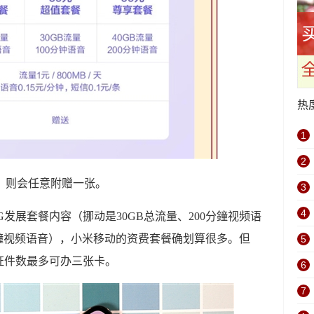
热
1
2
客户，则会任意附赠一张。
3
4
5G发展套餐内容（挪动是30GB总流量、200分鐘视频语
0分鐘视频语音），小米移动的资费套餐确划算很多。但
5
证件数最多可办三张卡。
6
7