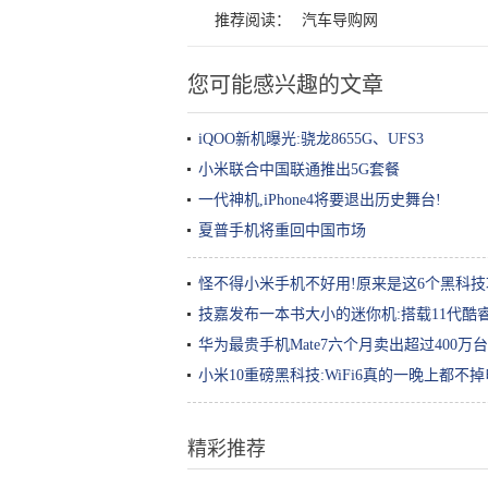
推荐阅读：
汽车导购网
您可能感兴趣的文章
iQOO新机曝光:骁龙8655G、UFS3
小米联合中国联通推出5G套餐
一代神机,iPhone4将要退出历史舞台!
夏普手机将重回中国市场
怪不得小米手机不好用!原来是这6个黑科技
技嘉发布一本书大小的迷你机:搭载11代酷
华为最贵手机Mate7六个月卖出超过400万台
小米10重磅黑科技:WiFi6真的一晚上都不掉
精彩推荐