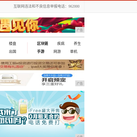
互联网违法和不良信息举报电话：962000
广告
楼盘
区块链
疾病
养生
出国
手游
网游
单机
广告