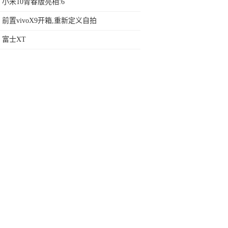
小米10青春版亮相:6
前置vivoX9开箱,重新定义自拍
富士XT