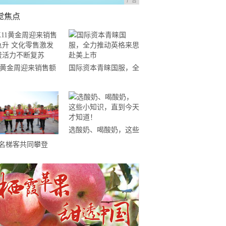
广告
觉焦点
11黄金周迎来销售额
国际资本青睐国服，全
升 文化零售激发消
力推动英格来思赴美上
活力不断复苏
市
选酸奶、喝酸奶，这些
小知识，直到今天才知
0名梯客共同攀登
道！
19国际垂直马拉松超
精英赛顺德海骏达中
站欢乐开跑