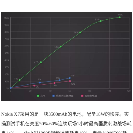
Nokia X7采用的是一块3500mAh的电池，配备18W的快充。实
操测试手机在亮度50%-60%连续玩场1小时最高画质刺激战场耗