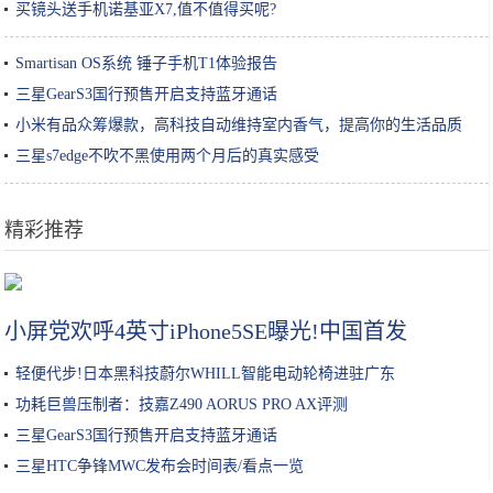
买镜头送手机诺基亚X7,值不值得买呢?
Smartisan OS系统 锤子手机T1体验报告
三星GearS3国行预售开启支持蓝牙通话
小米有品众筹爆款，高科技自动维持室内香气，提高你的生活品质
三星s7edge不吹不黑使用两个月后的真实感受
精彩推荐
深扒｜美容院真的能把你的皮肤呵护好？
小屏党欢呼4英寸iPhone5SE曝光!中国首发
轻便代步!日本黑科技蔚尔WHILL智能电动轮椅进驻广东
功耗巨兽压制者：技嘉Z490 AORUS PRO AX评测
三星GearS3国行预售开启支持蓝牙通话
三星HTC争锋MWC发布会时间表/看点一览