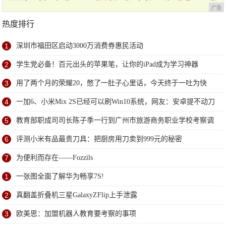
广告
热度排行
1
深圳市福田区启动3000万消费券惠民活动
2
学生党必备！百元出头的苹果笔，让你的iPad成为学习神器
3
用了两个月的荣耀20，憋了一肚子心里话，今天终于一吐为快
4
一加6、小米Mix 2S已经可以刷Win10系统，网友：安卓提不动刀
了？
5
教育部职成司司长陈子季一行到广州市旅游商务职业学校考察调
研
6
评测小米有品最贵刀具：把厨房用刀卖到999元的秘密
7
为便利而存在——Fozzils
1
一张图全面了解华为畅享7S!
2
真翻盖折叠机三星GalaxyZFlip上手泄露
3
欧美思：加盟机器人教育要考察的事项