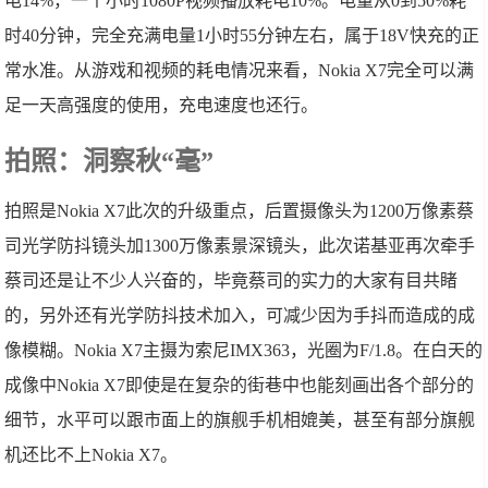
电14%，一个小时1080P视频播放耗电10%。电量从0到50%耗
时40分钟，完全充满电量1小时55分钟左右，属于18V快充的正
常水准。从游戏和视频的耗电情况来看，Nokia X7完全可以满
足一天高强度的使用，充电速度也还行。
拍照：洞察秋“毫”
拍照是Nokia X7此次的升级重点，后置摄像头为1200万像素蔡
司光学防抖镜头加1300万像素景深镜头，此次诺基亚再次牵手
蔡司还是让不少人兴奋的，毕竟蔡司的实力的大家有目共睹
的，另外还有光学防抖技术加入，可减少因为手抖而造成的成
像模糊。Nokia X7主摄为索尼IMX363，光圈为F/1.8。在白天的
成像中Nokia X7即使是在复杂的街巷中也能刻画出各个部分的
细节，水平可以跟市面上的旗舰手机相媲美，甚至有部分旗舰
机还比不上Nokia X7。