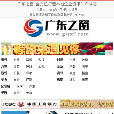
广东之窗_全方位打造本地企业资讯门户网站
今天是：2026年8月7日 星期五
互联网违法和不良信息举报电话：962000
广告
资讯
财经
娱乐
科技
时尚
电商
数码
汽车
证券
理财
宏观
企业
八卦
明星
游戏
护肤
彩妆
商讯
家居
楼盘
美食
导购
评测
微商
课程
出国
区块链
疾病
养生
手游
网游
单机