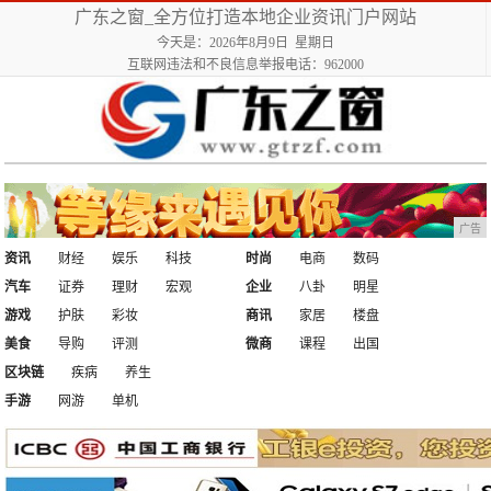
广东之窗_全方位打造本地企业资讯门户网站
今天是：2026年8月9日 星期日
互联网违法和不良信息举报电话：962000
广告
资讯
财经
娱乐
科技
时尚
电商
数码
汽车
证券
理财
宏观
企业
八卦
明星
游戏
护肤
彩妆
商讯
家居
楼盘
美食
导购
评测
微商
课程
出国
区块链
疾病
养生
手游
网游
单机