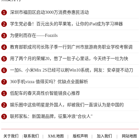
1
深圳市福田区启动3000万消费券惠民活动
2
学生党必备！百元出头的苹果笔，让你的iPad成为学习神器
3
为便利而存在——Fozzils
4
教育部职成司司长陈子季一行到广州市旅游商务职业学校考察调
研
5
用了两个月的荣耀20，憋了一肚子心里话，今天终于一吐为快
6
一加6、小米Mix 2S已经可以刷Win10系统，网友：安卓提不动刀
了？
7
360手机vizza 值得买吗？优缺点全面解析
1
低配车的春天高性价智能镜良心推荐
2
娱乐圈中这些明星是外国人，却被我们一直误认为是中国的
3
联邦家私：新国潮品牌，征集冲浪“合伙人”
关于我们
|
联系我们
|
XML地图
|
版权声明
|
加入我们
|
网站地图