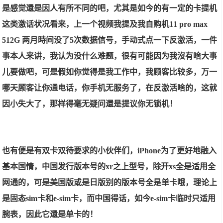
是感觉還是因人有所不同的吧，尤其是如今的有一定的卡提机
这类激话状况看来，上一个视频我提及我自购机11 pro max
512G 两月時间没了5次数据信号，手动式点一下反激活，一件
事本人来讲，我认为没什么难题，很有可能因为我沒有啥大事
儿要做吧，可是假如你觉得是我工作中，我顾客比较多，万一
哪天顾客让你通电话，你手机无服务了，在反激活啥的，这就
因小失大了，那样得毫无疑问還是提议你无锁机！
也有便是有双卡双待要求的小伙伴们，iPhone为了更好地融入
基本国情，中国发行版本号的xr之上型号，除开xs全是适用全
网通的，可是美国版或是日版别的版本号全是单卡哦，理论上
是固态sim卡和e-sim卡，而中国得话，如今e-sim卡临时只适用
腕表，因此它還是单卡的！