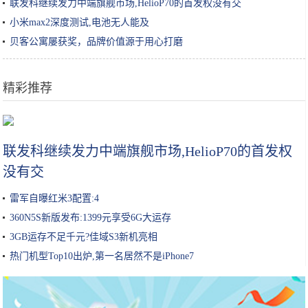
联发科继续发力中端旗舰市场,HelioP70的首发权没有交
小米max2深度测试,电池无人能及
贝客公寓屡获奖，品牌价值源于用心打磨
精彩推荐
2019圣诞限定上线！早种草早下手你就是人生赢家
联发科继续发力中端旗舰市场,HelioP70的首发权
没有交
雷军自曝红米3配置:4
360N5S新版发布:1399元享受6G大运存
3GB运存不足千元?佳域S3新机亮相
热门机型Top10出炉,第一名居然不是iPhone7