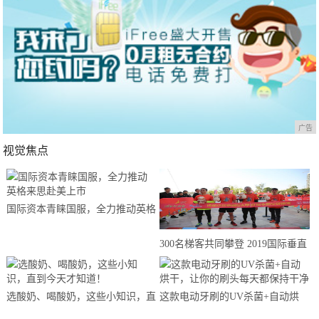
广告
视觉焦点
国际资本青睐国服，全力推动英格
来思赴美上市
300名梯客共同攀登 2019国际垂直
马拉松超级精英赛顺德海骏达中心
站欢乐开跑
选酸奶、喝酸奶，这些小知识，直
这款电动牙刷的UV杀菌+自动烘
到今天才知道！
干，让你的刷头每天都保持干净