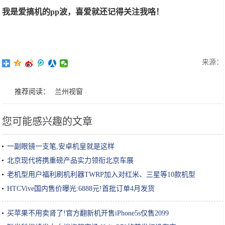
我是爱搞机的pp波，喜爱就还记得关注我咯！
来源：
推荐阅读：
兰州视窗
您可能感兴趣的文章
一副眼镜一支笔,安卓机皇就是这样
北京现代将携重磅产品实力领衔北京车展
老机型用户福利刷机利器TWRP加入对红米、三星等10款机型
HTCVive国内售价曝光:6888元!首批订单4月发货
买苹果不用卖肾了!官方翻新机开售iPhone5s仅售2099