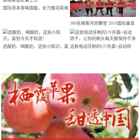
国际资本青睐国服，全力推动英格
来思赴美上市
300名梯客共同攀登 2019国际垂直
马拉松超级精英赛顺德海骏达中心
站欢乐开跑
选酸奶、喝酸奶，这些小知识，直
这款电动牙刷的UV杀菌+自动烘
到今天才知道！
干，让你的刷头每天都保持干净