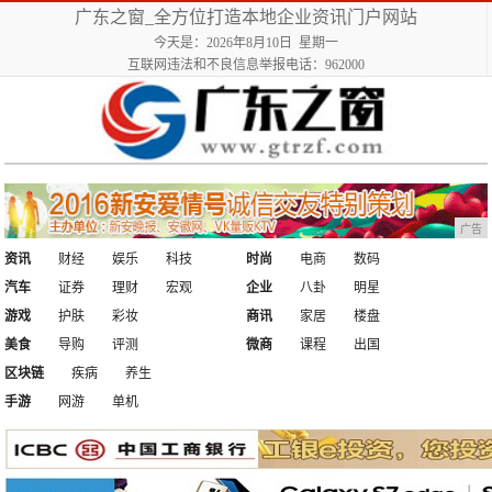
广东之窗_全方位打造本地企业资讯门户网站
今天是：2026年8月10日 星期一
互联网违法和不良信息举报电话：962000
广告
资讯
财经
娱乐
科技
时尚
电商
数码
汽车
证券
理财
宏观
企业
八卦
明星
游戏
护肤
彩妆
商讯
家居
楼盘
美食
导购
评测
微商
课程
出国
区块链
疾病
养生
手游
网游
单机