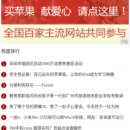
广告
热度排行
1
深圳市福田区启动3000万消费券惠民活动
2
学生党必备！百元出头的苹果笔，让你的iPad成为学习神器
3
为便利而存在——Fozzils
4
教育部职成司司长陈子季一行到广州市旅游商务职业学校考察调
研
5
用了两个月的荣耀20，憋了一肚子心里话，今天终于一吐为快
6
一加6、小米Mix 2S已经可以刷Win10系统，网友：安卓提不动刀
了？
7
360手机vizza 值得买吗？优缺点全面解析