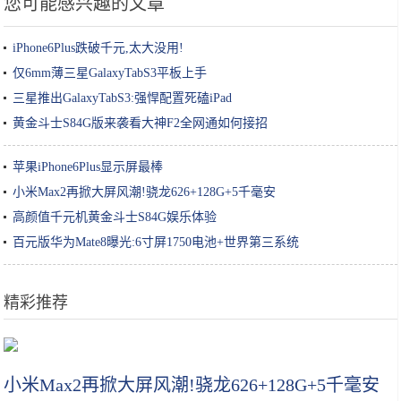
您可能感兴趣的文章
iPhone6Plus跌破千元,太大没用!
仅6mm薄三星GalaxyTabS3平板上手
三星推出GalaxyTabS3:强悍配置死磕iPad
黄金斗士S84G版来袭看大神F2全网通如何接招
苹果iPhone6Plus显示屏最棒
小米Max2再掀大屏风潮!骁龙626+128G+5千毫安
高颜值千元机黄金斗士S84G娱乐体验
百元版华为Mate8曝光:6寸屏1750电池+世界第三系统
精彩推荐
女生小知识｜玻尿酸原液/精华怎么用效果最好？
小米Max2再掀大屏风潮!骁龙626+128G+5千毫安