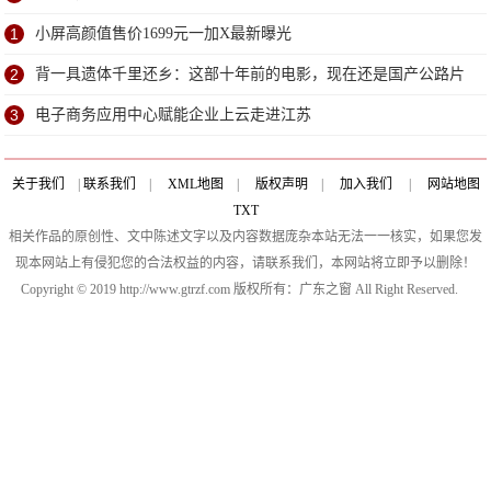
1
小屏高颜值售价1699元一加X最新曝光
2
背一具遗体千里还乡：这部十年前的电影，现在还是国产公路片
巅峰
3
电子商务应用中心赋能企业上云走进江苏
关于我们
|
联系我们
|
XML地图
|
版权声明
|
加入我们
|
网站地图
TXT
相关作品的原创性、文中陈述文字以及内容数据庞杂本站无法一一核实，如果您发
现本网站上有侵犯您的合法权益的内容，请联系我们，本网站将立即予以删除！
Copyright © 2019 http://www.gtrzf.com 版权所有：广东之窗 All Right Reserved.