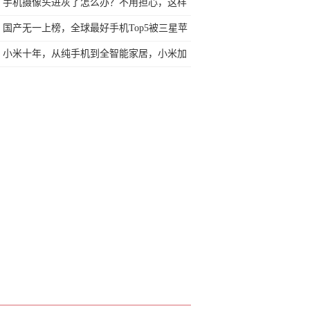
今天终于一吐为快
手机摄像头进灰了怎么办？不用担心，这样
就能轻松搞定
国产无一上榜，全球最好手机Top5被三星苹
果独占！
小米十年，从纯手机到全智能家居，小米加
步枪对中国企业的启示