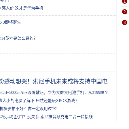
过哪个？
1
万+感人价 这才是华为手机
2
o 3即将诞生
3
本14英寸是怎么算的？
粉感动想哭！索尼手机未来或将支持中国电信
28GB+5000mAh+液冷散热，华为大屏大电池手机，从3199跌至1899
盘大小的电脑了解下 居然还能玩XBOX游戏？
机摄影拍不好？你一定没用过它！
Z2没耳机接口？没关系 索尼推音频充电二合一转接线