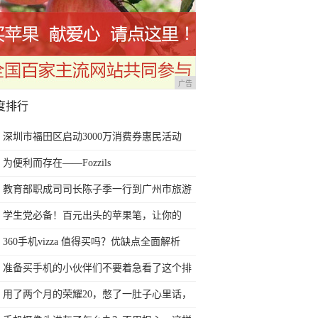
广告
度排行
深圳市福田区启动3000万消费券惠民活动
为便利而存在——Fozzils
教育部职成司司长陈子季一行到广州市旅游
商务职业学校考察调研
学生党必备！百元出头的苹果笔，让你的
iPad成为学习神器
360手机vizza 值得买吗？优缺点全面解析
准备买手机的小伙伴们不要着急看了这个排
行榜再决定买哪款手机吧
用了两个月的荣耀20，憋了一肚子心里话，