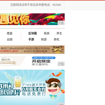
互联网违法和不良信息举报电话：962000
广告
楼盘
区块链
疾病
养生
出国
手游
网游
单机
广告