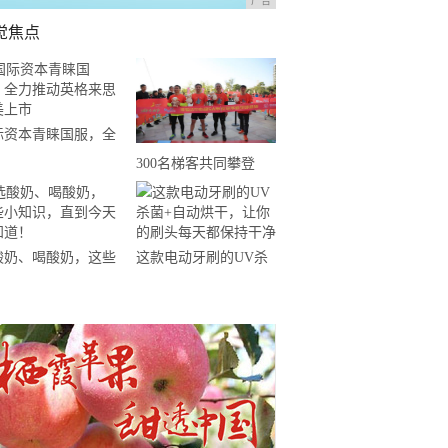
广告
觉焦点
际资本青睐国服，全
推动英格来思赴美上
300名梯客共同攀登
2019国际垂直马拉松超
级精英赛顺德海骏达中
心站欢乐开跑
酸奶、喝酸奶，这些
这款电动牙刷的UV杀
知识，直到今天才知
菌+自动烘干，让你的
！
刷头每天都保持干净