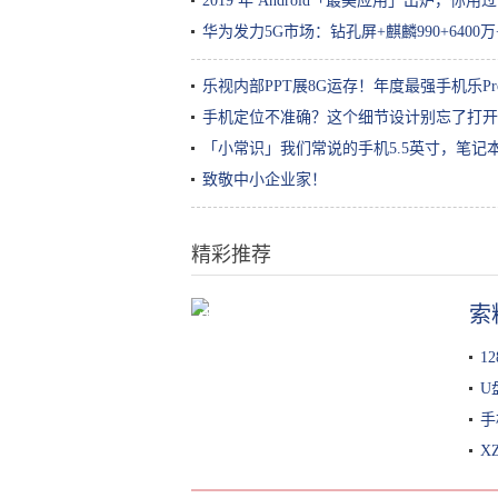
2019 年 Android「最美应用」出炉，你用
华为发力5G市场：钻孔屏+麒麟990+6400
乐视内部PPT展8G运存！年度最强手机乐Pr
手机定位不准确？这个细节设计别忘了打开
「小常识」我们常说的手机5.5英寸，笔记
致敬中小企业家！
精彩推荐
索
续航不再是短板，20万上下合资品
牌电动车导购
1
U
手
X