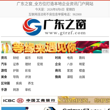
广东之窗_全方位打造本地企业资讯门户网站
今天是：2026年8月6日 星期四
互联网违法和不良信息举报电话：962000
广告
资讯
财经
娱乐
科技
时尚
电商
数码
汽车
证券
理财
宏观
企业
八卦
明星
游戏
护肤
彩妆
商讯
家居
楼盘
美食
导购
评测
微商
课程
出国
区块链
疾病
养生
手游
网游
单机