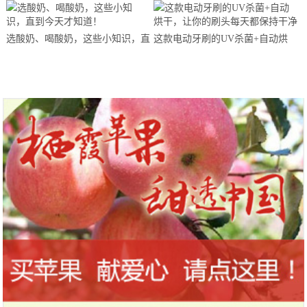
马拉松超级精英赛顺德海骏达中心
站欢乐开跑
选酸奶、喝酸奶，这些小知识，直
这款电动牙刷的UV杀菌+自动烘
到今天才知道！
干，让你的刷头每天都保持干净