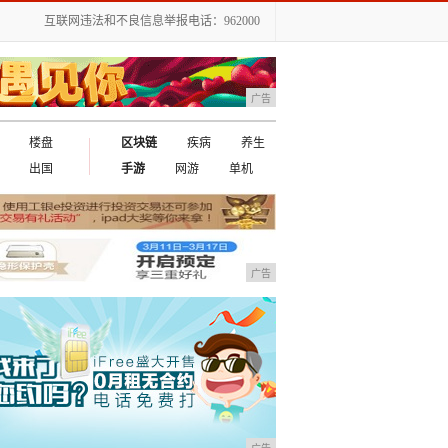
互联网违法和不良信息举报电话：962000
广告
楼盘
区块链
疾病
养生
出国
手游
网游
单机
广告