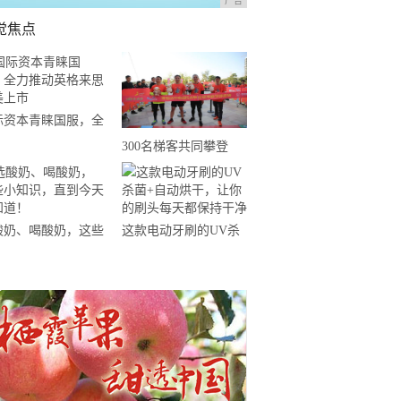
广告
觉焦点
际资本青睐国服，全
推动英格来思赴美上
300名梯客共同攀登
2019国际垂直马拉松超
级精英赛顺德海骏达中
心站欢乐开跑
酸奶、喝酸奶，这些
这款电动牙刷的UV杀
知识，直到今天才知
菌+自动烘干，让你的
！
刷头每天都保持干净