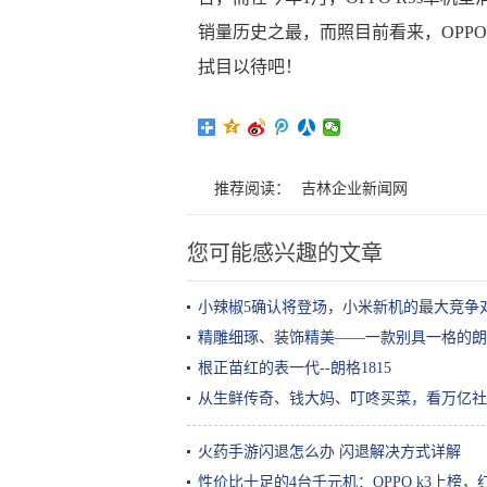
销量历史之最，而照目前看来，OPP
拭目以待吧！
推荐阅读：
吉林企业新闻网
您可能感兴趣的文章
小辣椒5确认将登场，小米新机的最大竞争
精雕细琢、装饰精美——一款别具一格的朗
根正苗红的表一代--朗格1815
从生鲜传奇、钱大妈、叮咚买菜，看万亿社
火药手游闪退怎么办 闪退解决方式详解
性价比十足的4台千元机：OPPO k3上榜