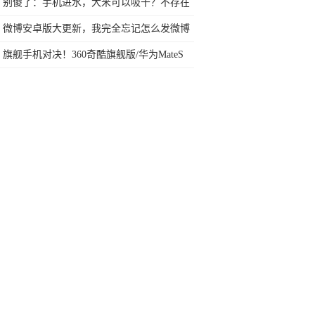
别傻了：手机进水，大米可以吸干？不存在
的！
微博安卓版大更新，我完全忘记怎么发微博
了
旗舰手机对决！360奇酷旗舰版/华为MateS
谁更值得买