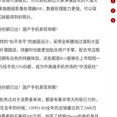
专业级人像模式，可以轻松拍出大景深强虚化的人像大
1
带来旗舰级影像处理器ISP，数据处理能力更强，可以保
2
门就能得到好照片。
3
了独特的“似平非平”的曲面设计，采用全新腰线过渡和大弧
显得纤薄圆润，持握时也能更加贴合用户手掌，配合窄边框
拥有出色的持握体验。这些都是R11能够在上市短短一
00元段手机33%份额，成为中高端手机市场的“中流砥柱”
备的这些亮点对于消费者来说，都是有着非常大的吸引力的，
去年的时候，OPPO R9全年的总销量达到了2000万
消费者购买量超300万部，创造了超越iPhone的单机单月