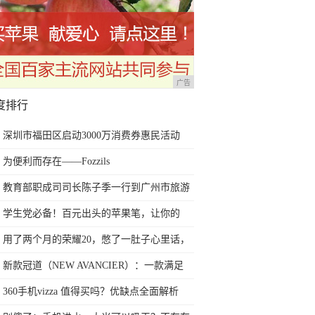
广告
度排行
深圳市福田区启动3000万消费券惠民活动
为便利而存在——Fozzils
教育部职成司司长陈子季一行到广州市旅游
商务职业学校考察调研
学生党必备！百元出头的苹果笔，让你的
iPad成为学习神器
用了两个月的荣耀20，憋了一肚子心里话，
今天终于一吐为快
新款冠道（NEW AVANCIER）：一款满足
任何苛刻要求的SUV
360手机vizza 值得买吗？优缺点全面解析