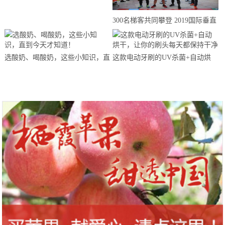
来思赴美上市
300名梯客共同攀登 2019国际垂直
马拉松超级精英赛顺德海骏达中心
站欢乐开跑
选酸奶、喝酸奶，这些小知识，直
这款电动牙刷的UV杀菌+自动烘
到今天才知道！
干，让你的刷头每天都保持干净