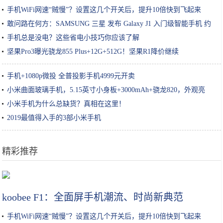
手机WiFi网速“贼慢”？设置这几个开关后，提升10倍快到飞起来
敢问路在何方：SAMSUNG 三星 发布 Galaxy J1 入门级智能手机 约
895元
手机总是没电？这些省电小技巧你应该了解
坚果Pro3曝光骁龙855 Plus+12G+512G！坚果R1降价继续
手机+1080p微投 全普投影手机4999元开卖
小米曲面玻璃手机，5.15英寸小身板+3000mAh+骁龙820，外观亮
眼！
小米手机为什么总缺货？真相在这里！
2019最值得入手的3部小米手机
精彩推荐
2019圣诞限定上线！早种草早下手你就是人生赢家
koobee F1：全面屏手机潮流、时尚新典范
手机WiFi网速“贼慢”？设置这几个开关后，提升10倍快到飞起来