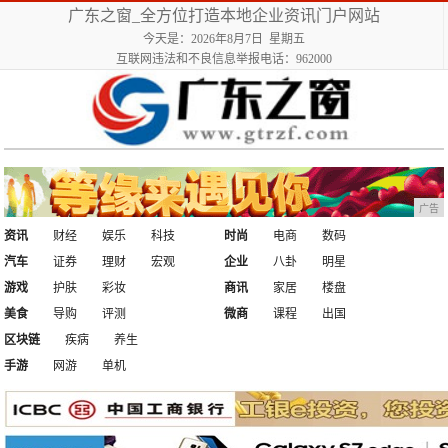
广东之窗_全方位打造本地企业资讯门户网站
今天是：2026年8月7日 星期五
互联网违法和不良信息举报电话：962000
广告
资讯
财经
娱乐
科技
时尚
电商
数码
汽车
证券
理财
宏观
企业
八卦
明星
游戏
护肤
彩妆
商讯
家居
楼盘
美食
导购
评测
微商
课程
出国
区块链
疾病
养生
手游
网游
单机