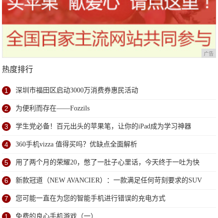
广告
热度排行
1
深圳市福田区启动3000万消费券惠民活动
2
为便利而存在——Fozzils
3
学生党必备！百元出头的苹果笔，让你的iPad成为学习神器
4
360手机vizza 值得买吗？优缺点全面解析
5
用了两个月的荣耀20，憋了一肚子心里话，今天终于一吐为快
6
新款冠道（NEW AVANCIER）：一款满足任何苛刻要求的SUV
7
您可能一直在为您的智能手机进行错误的充电方式
1
免费的良心手机游戏（一）