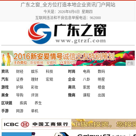
广东之窗_全方位打造本地企业资讯门户网站
今天是：2026年8月6日 星期四
互联网违法和不良信息举报电话：962000
广告
资讯
财经
娱乐
科技
时尚
电商
数码
汽车
证券
理财
宏观
企业
八卦
明星
游戏
护肤
彩妆
商讯
家居
楼盘
美食
导购
评测
微商
课程
出国
区块链
疾病
养生
手游
网游
单机