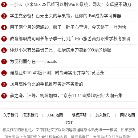
2
一加6、小米Mix 2S已经可以刷Win10系统，网友：安卓提不动刀
了？
3
学生党必备！百元出头的苹果笔，让你的iPad成为学习神器
4
用了两个月的荣耀20，憋了一肚子心里话，今天终于一吐为快
5
教育部职成司司长陈子季一行到广州市旅游商务职业学校考察调
研
6
评测小米有品最贵刀具：把厨房用刀卖到999元的秘密
7
为便利而存在——Fozzils
1
诺基亚8110 4G版评测：时尚与实用并存的“黄香蕉”
2
10月高性价比的手机推荐买对不买贵的
3
薛之谦、汪峰、杨坤加盟，“京东11.11直播超级夜”大咖云集
关于我们
|
联系我们
|
XML地图
|
版权声明
|
加入我们
|
网站地图
TXT
相关作品的原创性、文中陈述文字以及内容数据庞杂本站无法一一核实，如果您发
现本网站上有侵犯您的合法权益的内容，请联系我们，本网站将立即予以删除！