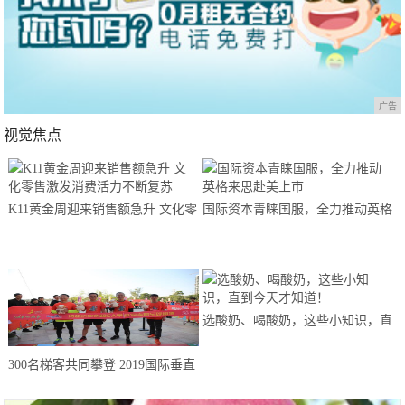
广告
视觉焦点
K11黄金周迎来销售额急升 文化零
国际资本青睐国服，全力推动英格
售激发消费活力不断复苏
来思赴美上市
选酸奶、喝酸奶，这些小知识，直
到今天才知道！
300名梯客共同攀登 2019国际垂直
马拉松超级精英赛顺德海骏达中心