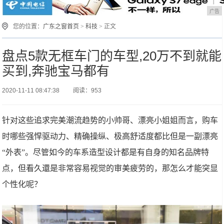
广告
您的位置：
广东之窗首页
>
科技
> 正文
盘点5款无框车门的车型,20万不到就能
买到,奔驰宝马都有
2020-11-11 08:47:38
阅读：953
针对这些追求完美潮流趋势的小帅哥、漂亮小姐姐而言，购车
时哪些强悍驱动力、精确操纵、极高舒适度都比但是一副漂亮
“外表”。尽管如今的车系造型设计都是有自身的知名品牌特
点，但看久還是非常容易视觉的审美疲劳的，那怎么才能突显
个性化呢？