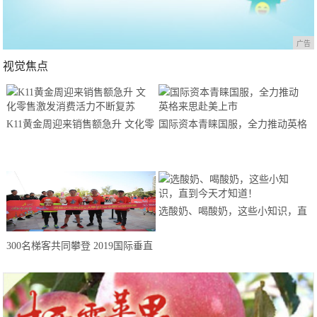
广告
视觉焦点
K11黄金周迎来销售额急升 文化零
国际资本青睐国服，全力推动英格
售激发消费活力不断复苏
来思赴美上市
选酸奶、喝酸奶，这些小知识，直
到今天才知道！
300名梯客共同攀登 2019国际垂直
马拉松超级精英赛顺德海骏达中心
站欢乐开跑