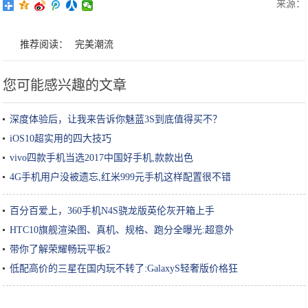
来源：
推荐阅读：
完美潮流
您可能感兴趣的文章
深度体验后，让我来告诉你魅蓝3S到底值得买不？
iOS10超实用的四大技巧
vivo四款手机当选2017中国好手机,款款出色
4G手机用户没被遗忘,红米999元手机这样配置很不错
百分百爱上，360手机N4S骁龙版英伦灰开箱上手
HTC10旗舰渲染图、真机、规格、跑分全曝光:超意外
带你了解荣耀畅玩平板2
低配高价的三星在国内玩不转了:GalaxyS轻奢版价格狂