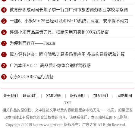
4
教育部职成司司长陈子季一行到广州市旅游商务职业学校考察调
研
5
一加6、小米Mix 2S已经可以刷Win10系统，网友：安卓提不动刀
了？
6
评测小米有品最贵刀具：把厨房用刀卖到999元的秘密
7
为便利而存在——Fozzils
1
翼方健数赵玺：瞄准隐私计算多场景应用 多点构建数据和计算
互联网
2
广汽本田VE-1：高品质带你体会别样驾驭感
3
京东SUGARF7运行流畅
关于我们
|
联系我们
|
XML地图
|
版权声明
|
加入我们
|
网站地图
TXT
相关作品的原创性、文中陈述文字以及内容数据庞杂本站无法一一核实，如果您发
现本网站上有侵犯您的合法权益的内容，请联系我们，本网站将立即予以删除！
Copyright © 2019 http://www.gtrzf.com 版权所有：广东之窗 All Right Reserved.