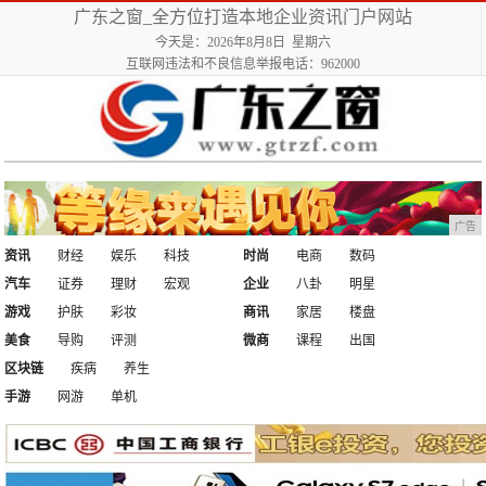
广东之窗_全方位打造本地企业资讯门户网站
今天是：2026年8月8日 星期六
互联网违法和不良信息举报电话：962000
广告
资讯
财经
娱乐
科技
时尚
电商
数码
汽车
证券
理财
宏观
企业
八卦
明星
游戏
护肤
彩妆
商讯
家居
楼盘
美食
导购
评测
微商
课程
出国
区块链
疾病
养生
手游
网游
单机