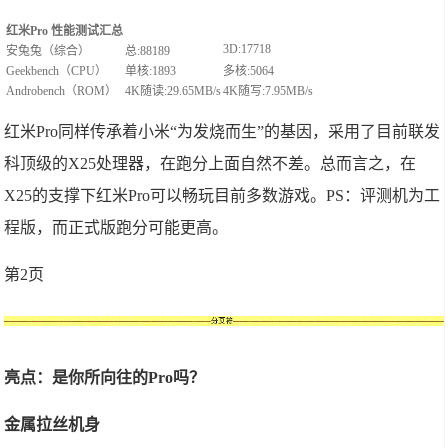
红米Pro 性能测试汇总
3D:17718
安兔兔（综合）
总:88189
Geekbench（CPU）
单核:1893
多核:5064
Androbench（ROM）
4K随读:29.65MB/s
4K随写:7.95MB/s
红米Pro同样传承着小米“为发烧而生”的基因，采用了目前联发
科顶级的X25处理器，在跑分上面自然不差。总而言之，在
X25的支撑下红米Pro可以畅玩目前多数游戏。PS：评测机为工
程版，而正式版跑分可能更高。
第2页
亮点：是你所向往的Pro吗？
金属拉丝机身