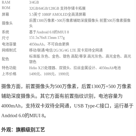
RAM
3/4GB
ROM
32GB/64GB/128GB 支持存储卡拓展
屏幕
5.5英寸 1080P AMOLED全高清屏幕
后置1300万像素+500万像素辅助深度摄像头 前置500万像素摄像
摄像头
头
系统
基于Android 6.0的MIUI 8
151.5x76x8.15mm 177g
尺寸
电池容量
4050mAh，不可自由更换
网络制式
移动/联通/电信/2G/3G/4G LTE 双卡双待全网通
标准版:灰色、金色、银色 高配/尊享:高光灰色、高光金色、高光
配色
银色
特色功能
Helio X25处理器、双镜头、拉丝金属设计、4050mAh电池
上市价格
1499元、1699元、1999元
摄像方面，前置摄像头为500万像素，后置1300万+500 万像素
辅助深度摄像头。其它方面有前置指纹识别，电池容量为
4000mAh，支持双卡双待全网通，USB Type-C接口，运行基于
Andriod 6.0的MIUI 8。
外观：旗舰级别工艺