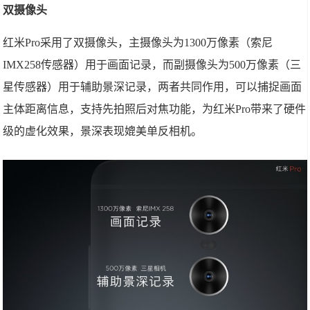
双摄像头
红米Pro采用了双摄像头，主摄像头为1300万像素（索尼
IMX258传感器）用于画面记录，而副摄像头为500万像素（三
星传感器）用于辅助景深记录，两者共同作用，可以捕捉画面
主体距离信息，支持先拍照后对焦功能，为红米Pro带来了硬件
级的虚化效果，景深表现媲美单反相机。