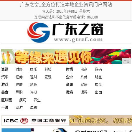
广东之窗_全方位打造本地企业资讯门户网站
今天是：2026年8月8日 星期六
互联网违法和不良信息举报电话：962000
广告
资讯
财经
娱乐
科技
时尚
电商
数码
汽车
证券
理财
宏观
企业
八卦
明星
游戏
护肤
彩妆
商讯
家居
楼盘
美食
导购
评测
微商
课程
出国
区块链
疾病
养生
手游
网游
单机