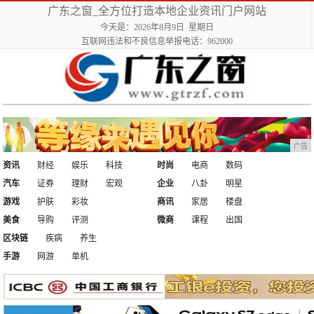
广东之窗_全方位打造本地企业资讯门户网站
今天是：2026年8月9日 星期日
互联网违法和不良信息举报电话：962000
广告
资讯
财经
娱乐
科技
时尚
电商
数码
汽车
证券
理财
宏观
企业
八卦
明星
游戏
护肤
彩妆
商讯
家居
楼盘
美食
导购
评测
微商
课程
出国
区块链
疾病
养生
手游
网游
单机