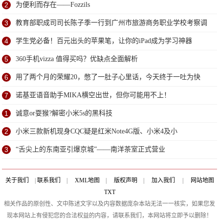
2
为便利而存在——Fozzils
3
教育部职成司司长陈子季一行到广州市旅游商务职业学校考察调
研
4
学生党必备！百元出头的苹果笔，让你的iPad成为学习神器
5
360手机vizza 值得买吗？优缺点全面解析
6
用了两个月的荣耀20，憋了一肚子心里话，今天终于一吐为快
7
诺基亚语音助手MIKA横空出世，但你可能用不上！
1
诚意or耍猴?解密小米5s的黑科技
2
小米三款新机现身CQC疑是红米Note4G版、小米4及小
3
“舌尖上的东南亚引爆京城”——南洋茶室正式营业
关于我们
|
联系我们
|
XML地图
|
版权声明
|
加入我们
|
网站地图
TXT
相关作品的原创性、文中陈述文字以及内容数据庞杂本站无法一一核实，如果您发
现本网站上有侵犯您的合法权益的内容，请联系我们，本网站将立即予以删除！