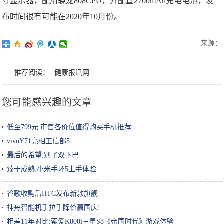
寸显示器，配用骁龙808CPU，并配置2700mAh充电电池，发
布时间很有可能在2020年10月份。
来源：
推荐阅读：
健康报讯网
您可能感兴趣的文章
低至799元 市售各价位值得购买手机推荐
vivoY71亮相工信部5
最后的希望,别了双下巴
臻于成熟,小米手环5上手体验
谷歌收购后HTC发布新款旗舰
神舟智能机手拉手降价赢国庆!
相差11年对比:索爱K800i三星S8《帝国时代》游戏体验