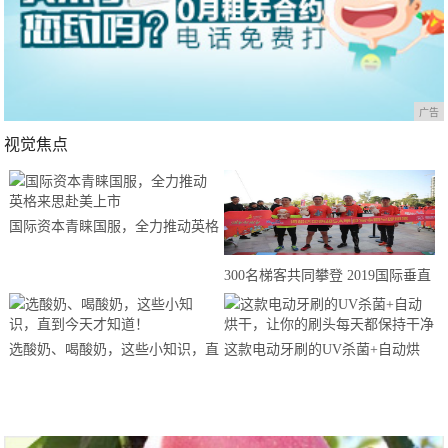
广告
视觉焦点
国际资本青睐国服，全力推动英格
来思赴美上市
300名梯客共同攀登 2019国际垂直
马拉松超级精英赛顺德海骏达中心
站欢乐开跑
选酸奶、喝酸奶，这些小知识，直
这款电动牙刷的UV杀菌+自动烘
到今天才知道！
干，让你的刷头每天都保持干净