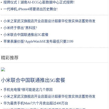
授牌仪式丨湖南AI-ECG心脏数据中心正式授牌！
一代神机,iPhone4将要退出历史舞台!
小米之家武汉旗舰店开业店面设计超豪华伦敦实体店蓄势待发
小米终于祭出“黑科技?
小米联合中国联通推出5G套餐
苹果表廉价版!AppleWatchSE发布最低只要2199
精彩推荐
土家酱香饼：辣中有甜，甜中有香，香而酥脆
小米联合中国联通推出5G套餐
手机充电慢?很可能是这几个原因
小米之家武汉旗舰店开业店面设计超豪华伦敦实体店蓄势待发
华为最贵手机Mate7六个月卖出超过400万台