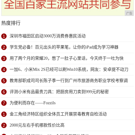
广告
热度排行
1
深圳市福田区启动3000万消费券惠民活动
2
学生党必备！百元出头的苹果笔，让你的iPad成为学习神器
3
用了两个月的荣耀20，憋了一肚子心里话，今天终于一吐为快
4
一加6、小米Mix 2S已经可以刷Win10系统，网友：安卓提不动刀
了？
5
教育部职成司司长陈子季一行到广州市旅游商务职业学校考察调
研
6
评测小米有品最贵刀具：把厨房用刀卖到999元的秘密
7
为便利而存在——Fozzils
1
金三角经济特区组织全体员工开展禁毒教育自检活动
2
2000元左右手机哪款性价比高