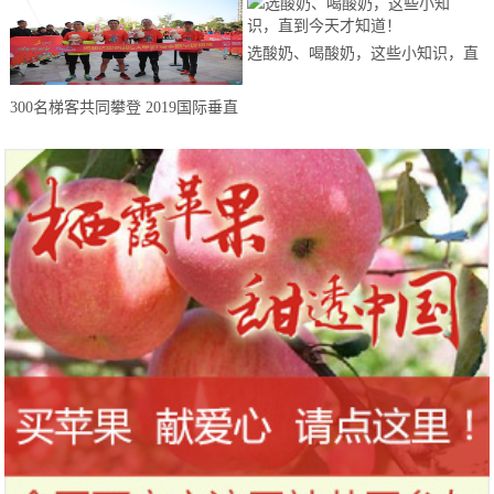
选酸奶、喝酸奶，这些小知识，直
到今天才知道！
300名梯客共同攀登 2019国际垂直
马拉松超级精英赛顺德海骏达中心
站欢乐开跑