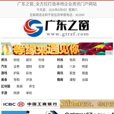
广东之窗_全方位打造本地企业资讯门户网站
今天是：2026年8月8日 星期六
互联网违法和不良信息举报电话：962000
广告
资讯
财经
娱乐
科技
时尚
电商
数码
汽车
证券
理财
宏观
企业
八卦
明星
游戏
护肤
彩妆
商讯
家居
楼盘
美食
导购
评测
微商
课程
出国
区块链
疾病
养生
手游
网游
单机