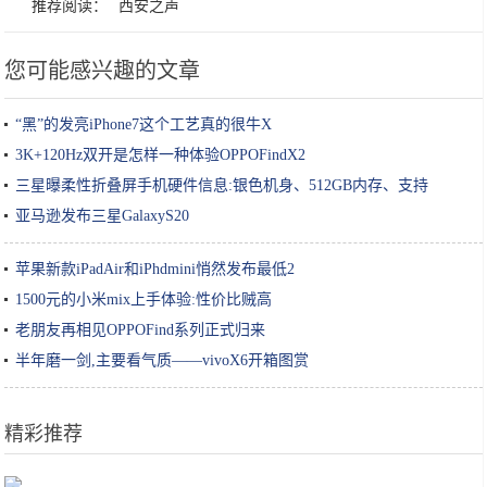
推荐阅读：
西安之声
您可能感兴趣的文章
“黑”的发亮iPhone7这个工艺真的很牛X
3K+120Hz双开是怎样一种体验OPPOFindX2
三星曝柔性折叠屏手机硬件信息:银色机身、512GB内存、支持
亚马逊发布三星GalaxyS20
苹果新款iPadAir和iPhdmini悄然发布最低2
1500元的小米mix上手体验:性价比贼高
老朋友再相见OPPOFind系列正式归来
半年磨一剑,主要看气质——vivoX6开箱图赏
精彩推荐
这家面馆太“任性”每天只营业4个钟头，老板很忙食客得自己拌面