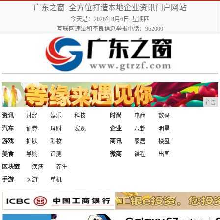
广东之窗_全方位打造本地企业资讯门户网站
今天是：2026年8月6日 星期四
互联网违法和不良信息举报电话：962000
广告
资讯
财经
娱乐
科技
时尚
电商
数码
汽车
证券
理财
宏观
企业
八卦
明星
游戏
护肤
彩妆
商讯
家居
楼盘
美食
导购
评测
微商
课程
出国
区块链
疾病
养生
手游
网游
单机