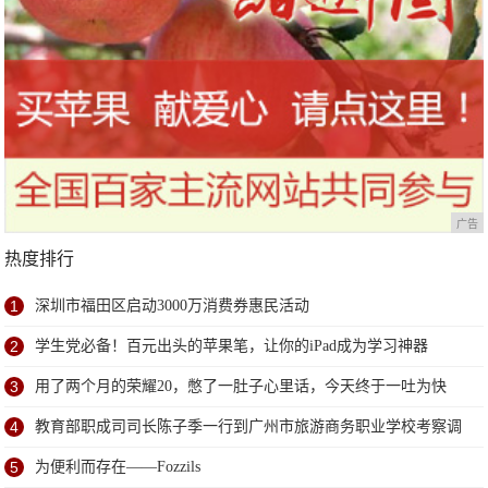
广告
热度排行
1
深圳市福田区启动3000万消费券惠民活动
2
学生党必备！百元出头的苹果笔，让你的iPad成为学习神器
3
用了两个月的荣耀20，憋了一肚子心里话，今天终于一吐为快
4
教育部职成司司长陈子季一行到广州市旅游商务职业学校考察调
研
5
为便利而存在——Fozzils