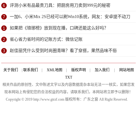
6
评测小米有品最贵刀具：把厨房用刀卖到999元的秘密
7
一加6、小米Mix 2S已经可以刷Win10系统，网友：安卓提不动刀
了？
1
如果把《琅琊榜》放到现在播，口碑还能这么好吗？
2
省心省力省时间的记账方式：微信记账
3
赵佳丽凭什么受到时尚圈青睐？看了穿搭，果然品味不俗
关于我们
|
联系我们
|
XML地图
|
版权声明
|
加入我们
|
网站地图
TXT
相关作品的原创性、文中陈述文字以及内容数据庞杂本站无法一一核实，如果您发
现本网站上有侵犯您的合法权益的内容，请联系我们，本网站将立即予以删除！
Copyright © 2019 http://www.gtrzf.com 版权所有：广东之窗 All Right Reserved.