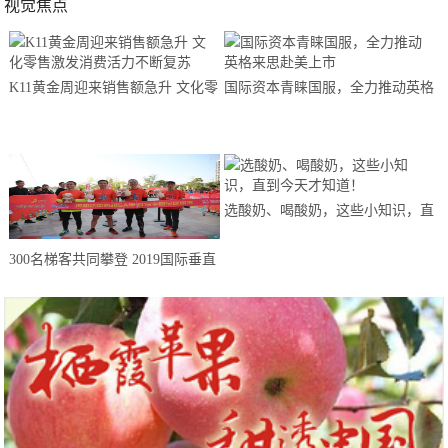
视觉焦点
K11黄金周迎来销售额急升 文化零
国际资本青睐国服，全力推动英格
售激发消费活力不断复苏
来思赴美上市
选酸奶、喝酸奶，这些小知识，直
到今天才知道！
300名梯客共同攀登 2019国际垂直
马拉松超级精英赛顺德海骏达中心
站欢乐开跑