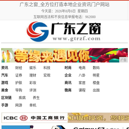
广东之窗_全方位打造本地企业资讯门户网站
今天是：2026年8月6日 星期四
互联网违法和不良信息举报电话：962000
广告
资讯
财经
娱乐
科技
时尚
电商
数码
汽车
证券
理财
宏观
企业
八卦
明星
游戏
护肤
彩妆
商讯
家居
楼盘
美食
导购
评测
微商
课程
出国
区块链
疾病
养生
手游
网游
单机