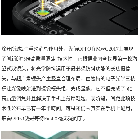
除开所述2个重磅消息作用外，先前OPPO在MWC2017上展现
了创新的“5倍高质量调焦”技术性，它根据业内全世界第一款潜
望式双镜头，将光学防抖运用于最必须防抖功能的长焦摄像
头。与超广角镜头产生竖直合理布局，由独特的电子光学三棱
镜让光像映射进到摄像镜头组，完成显像。它不但完成了5倍
高质量调焦并且解决了手机上薄厚难题。现阶段，间距此项技
术性公布早已有一年半時间，可是还仍未真实在手机上配用，
来看OPPO便是等待Find X毫无疑问了。