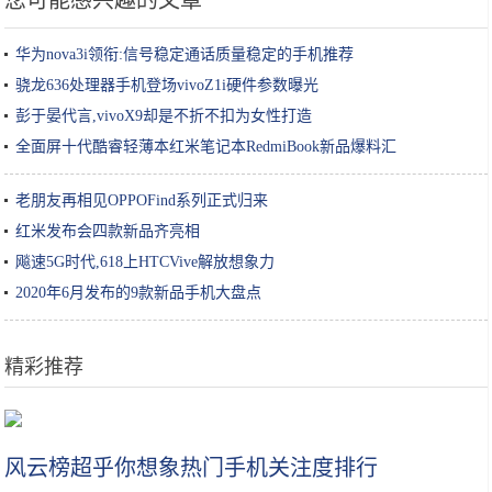
您可能感兴趣的文章
华为nova3i领衔:信号稳定通话质量稳定的手机推荐
骁龙636处理器手机登场vivoZ1i硬件参数曝光
彭于晏代言,vivoX9却是不折不扣为女性打造
全面屏十代酷睿轻薄本红米笔记本RedmiBook新品爆料汇
老朋友再相见OPPOFind系列正式归来
红米发布会四款新品齐亮相
飚速5G时代,618上HTCVive解放想象力
2020年6月发布的9款新品手机大盘点
精彩推荐
不会做饭又想吃各种美食？一个电饭锅就能搞定
风云榜超乎你想象热门手机关注度排行