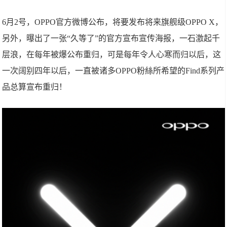
6月2号，OPPO官方微博公布，将要发布将来旗舰级OPPO X，
另外，曝出了一张“久等了”的官方宣布宣传海报，一石激起千
层浪，在每年被爆公布重归，可是每年令人心寒而归以后，这
一次阔别四年以后，一直被诸多OPPO粉絲所希望的Find系列产
品总算宣布重归！