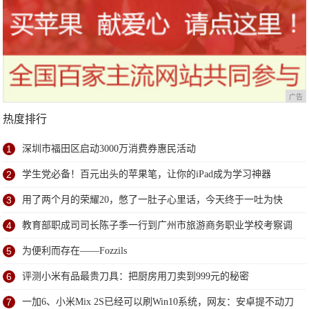
广告
热度排行
1
深圳市福田区启动3000万消费券惠民活动
2
学生党必备！百元出头的苹果笔，让你的iPad成为学习神器
3
用了两个月的荣耀20，憋了一肚子心里话，今天终于一吐为快
4
教育部职成司司长陈子季一行到广州市旅游商务职业学校考察调
研
5
为便利而存在——Fozzils
6
评测小米有品最贵刀具：把厨房用刀卖到999元的秘密
7
一加6、小米Mix 2S已经可以刷Win10系统，网友：安卓提不动刀