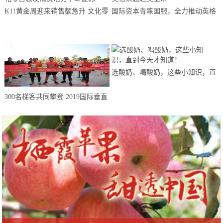
K11黄金周迎来销售额急升 文化零
国际资本青睐国服，全力推动英格
售激发消费活力不断复苏
来思赴美上市
选酸奶、喝酸奶，这些小知识，直
到今天才知道！
300名梯客共同攀登 2019国际垂直
马拉松超级精英赛顺德海骏达中心
站欢乐开跑