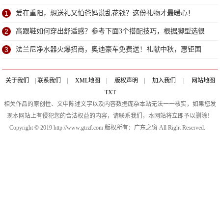
了？
1
爱在重阳，想送礼又怕爸妈说乱花钱？这份礼物才最暖心！
2
高跟鞋如何穿出舒适感？参考下面3个搭配技巧，根据脚型选很
重要
3
法兰尼净水器火爆招商，奥迪豪车免费送！礼献中秋，惠钜国
庆！
关于我们
|
联系我们
|
XML地图
|
版权声明
|
加入我们
|
网站地图
TXT
相关作品的原创性、文中陈述文字以及内容数据庞杂本站无法一一核实，如果您发
现本网站上有侵犯您的合法权益的内容，请联系我们，本网站将立即予以删除！
Copyright © 2019 http://www.gtrzf.com 版权所有：广东之窗 All Right Reserved.