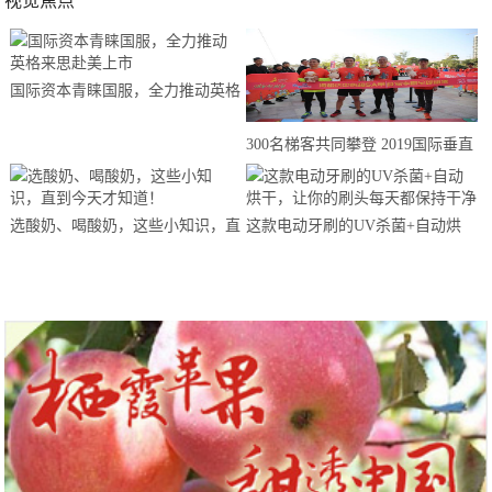
视觉焦点
国际资本青睐国服，全力推动英格
来思赴美上市
300名梯客共同攀登 2019国际垂直
马拉松超级精英赛顺德海骏达中心
站欢乐开跑
选酸奶、喝酸奶，这些小知识，直
这款电动牙刷的UV杀菌+自动烘
到今天才知道！
干，让你的刷头每天都保持干净