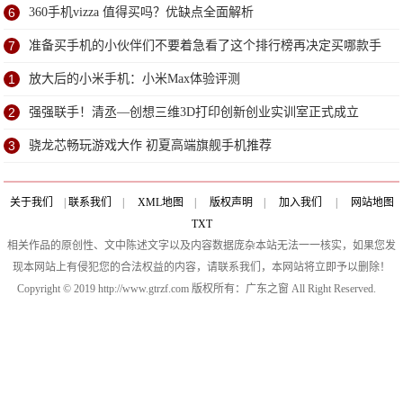
6
360手机vizza 值得买吗？优缺点全面解析
7
准备买手机的小伙伴们不要着急看了这个排行榜再决定买哪款手
机吧
1
放大后的小米手机：小米Max体验评测
2
强强联手！清丞—创想三维3D打印创新创业实训室正式成立
3
骁龙芯畅玩游戏大作 初夏高端旗舰手机推荐
关于我们
|
联系我们
|
XML地图
|
版权声明
|
加入我们
|
网站地图
TXT
相关作品的原创性、文中陈述文字以及内容数据庞杂本站无法一一核实，如果您发
现本网站上有侵犯您的合法权益的内容，请联系我们，本网站将立即予以删除！
Copyright © 2019 http://www.gtrzf.com 版权所有：广东之窗 All Right Reserved.