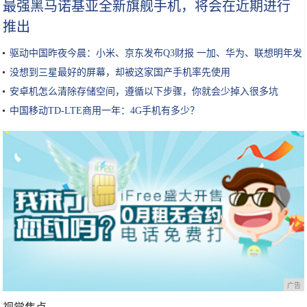
最强黑马诺基亚全新旗舰手机，将会在近期进行
推出
驱动中国昨夜今晨：小米、京东发布Q3财报 一加、华为、联想明年发
布5G手机
没想到三星最好的屏幕，却被这家国产手机率先使用
安卓机怎么清除存储空间，遵循以下步骤，你就会少掉入很多坑
中国移动TD-LTE商用一年：4G手机有多少？
广告