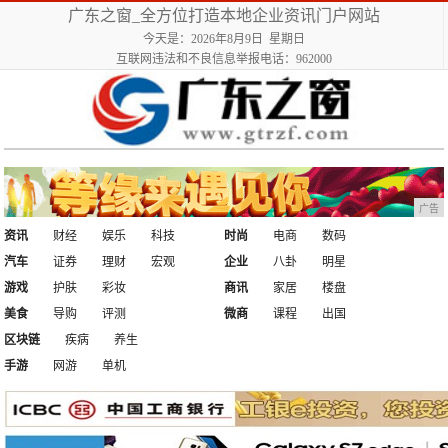
广东之窗_全方位打造本地企业资讯门户网站
今天是：2026年8月9日 星期日
互联网违法和不良信息举报电话：962000
广告
资讯
财经
娱乐
科技
时尚
电商
数码
汽车
证券
理财
宏观
企业
八卦
明星
游戏
护肤
彩妆
商讯
家居
楼盘
美食
导购
评测
微商
课程
出国
区块链
疾病
养生
手游
网游
单机