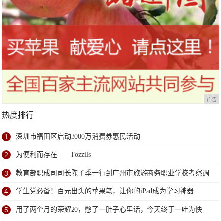
广告
热度排行
1
深圳市福田区启动3000万消费券惠民活动
2
为便利而存在——Fozzils
3
教育部职成司司长陈子季一行到广州市旅游商务职业学校考察调
研
4
学生党必备！百元出头的苹果笔，让你的iPad成为学习神器
5
用了两个月的荣耀20，憋了一肚子心里话，今天终于一吐为快