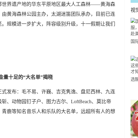
世界遗产地的华东平原地区最大人工森林——黄海森
视
。由黄海森林公园主办，太湖迷笛团队承办，目前已连
至。规模进一步扩大，阵容级别升级，十一假期让我们
国
力
市
金量十足的“大名单”揭晓
选
小
正式发布：毛不易、许巍、吉克隽逸、盘尼西林、九连
道
、动物园钉子户、图力古尔、LoftBeach、莫比帝
、青鹿等知名音乐人和乐队的大名单，远超所有人的想