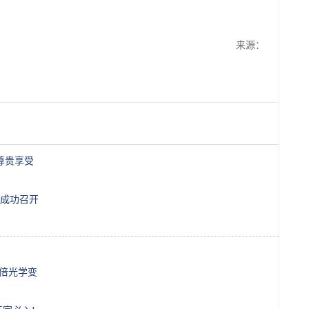
来源：
拥有尊贵享受
成功召开
,4倍光学变