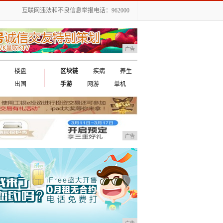
互联网违法和不良信息举报电话：962000
广告
楼盘
区块链
疾病
养生
出国
手游
网游
单机
广告