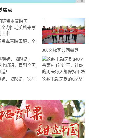
广告
觉焦点
际资本青睐国服，全
推动英格来思赴美上
300名梯客共同攀登
2019国际垂直马拉松超
级精英赛顺德海骏达中
心站欢乐开跑
酸奶、喝酸奶，这些
这款电动牙刷的UV杀
知识，直到今天才知
菌+自动烘干，让你的
！
刷头每天都保持干净