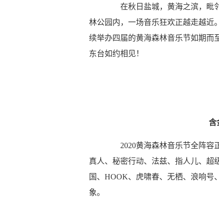
在秋日盐城，黄海之滨，毗邻
林公园内，一场音乐狂欢正越走越近
续举办四届的黄海森林音乐节如期而
东台如约相见！
含
2020黄海森林音乐节全阵容
真人、秘密行动、法兹、指人儿、超级斩
国、HOOK、虎啸春、无栖、浪响号
象。