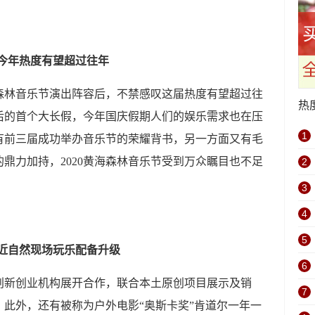
今年热度有望超过往年
森林音乐节演出阵容后，不禁感叹这届热度有望超过往
热
后的首个大长假，今年国庆假期人们的娱乐需求也在压
1
有前三届成功举办音乐节的荣耀背书，另一方面又有毛
鼎力加持，2020黄海森林音乐节受到万众瞩目也不足
2
3
4
5
近自然现场玩乐配备升级
6
新创业机构展开合作，联合本土原创项目展示及销
7
此外，还有被称为户外电影“奥斯卡奖”肯道尔一年一