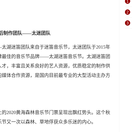
1
2
3
后制作团队——太迷团队
湖迷笛团队来自于迷笛音乐节，太迷团队于2015年
碑最佳的音乐节品牌——太湖迷笛音乐节。太湖迷笛团
人才，丰富且关系良好的艺人资源，优质稳定的制作供
的媒体合作资源，是国内目前最专业的大型活动主办方
2020黄海森林音乐节门票呈现出飘红势头。这个秋
音乐节又一次以森林、草地俘获众多乐迷的内心。