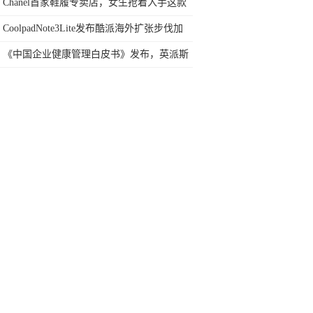
Chanel首家鞋履专卖店，女生抢着入手这款
经典双色鞋？
CoolpadNote3Lite发布酷派海外扩张步伐加
《中国企业健康管理白皮书》发布，英派斯
智能守护员工健康