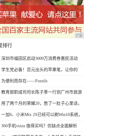
广告
度排行
深圳市福田区启动3000万消费券惠民活动
学生党必备！百元出头的苹果笔，让你的
iPad成为学习神器
为便利而存在——Fozzils
教育部职成司司长陈子季一行到广州市旅游
商务职业学校考察调研
用了两个月的荣耀20，憋了一肚子心里话，
今天终于一吐为快
一加6、小米Mix 2S已经可以刷Win10系统，
网友：安卓提不动刀了？
360手机vizza 值得买吗？优缺点全面解析