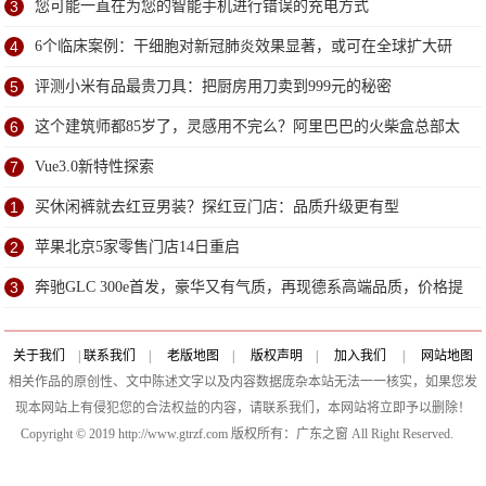
3
您可能一直在为您的智能手机进行错误的充电方式
4
6个临床案例：干细胞对新冠肺炎效果显著，或可在全球扩大研
究
5
评测小米有品最贵刀具：把厨房用刀卖到999元的秘密
6
这个建筑师都85岁了，灵感用不完么？阿里巴巴的火柴盒总部太
赞了
7
Vue3.0新特性探索
1
买休闲裤就去红豆男装？探红豆门店：品质升级更有型
2
苹果北京5家零售门店14日重启
3
奔驰GLC 300e首发，豪华又有气质，再现德系高端品质，价格提
升
关于我们
|
联系我们
|
老版地图
|
版权声明
|
加入我们
|
网站地图
相关作品的原创性、文中陈述文字以及内容数据庞杂本站无法一一核实，如果您发
现本网站上有侵犯您的合法权益的内容，请联系我们，本网站将立即予以删除！
Copyright © 2019 http://www.gtrzf.com 版权所有：广东之窗 All Right Reserved.