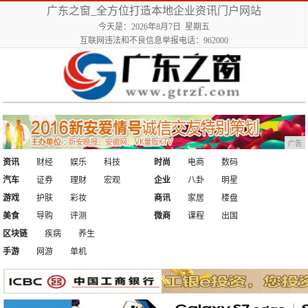
广东之窗_全方位打造本地企业资讯门户网站
今天是：2026年8月7日 星期五
互联网违法和不良信息举报电话：962000
广告
资讯
财经
娱乐
科技
时尚
电商
数码
汽车
证券
理财
宏观
企业
八卦
明星
游戏
护肤
彩妆
商讯
家居
楼盘
美食
导购
评测
微商
课程
出国
区块链
疾病
养生
手游
网游
单机