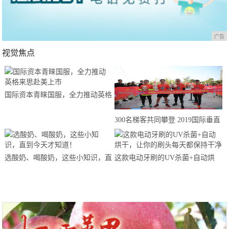
广告
视觉焦点
国际资本青睐国服，全力推动英格
来思赴美上市
300名梯客共同攀登 2019国际垂直
马拉松超级精英赛顺德海骏达中心
站欢乐开跑
选酸奶、喝酸奶，这些小知识，直
这款电动牙刷的UV杀菌+自动烘
到今天才知道！
干，让你的刷头每天都保持干净