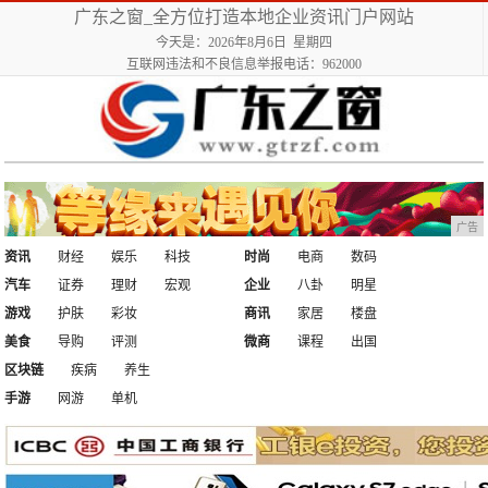
广东之窗_全方位打造本地企业资讯门户网站
今天是：2026年8月6日 星期四
互联网违法和不良信息举报电话：962000
广告
资讯
财经
娱乐
科技
时尚
电商
数码
汽车
证券
理财
宏观
企业
八卦
明星
游戏
护肤
彩妆
商讯
家居
楼盘
美食
导购
评测
微商
课程
出国
区块链
疾病
养生
手游
网游
单机