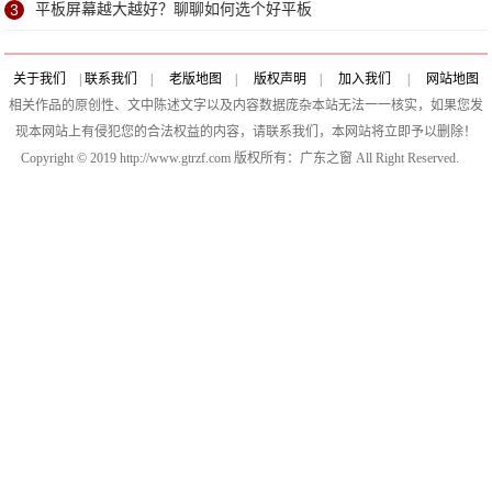
数完美
3
平板屏幕越大越好？聊聊如何选个好平板
关于我们
|
联系我们
|
老版地图
|
版权声明
|
加入我们
|
网站地图
相关作品的原创性、文中陈述文字以及内容数据庞杂本站无法一一核实，如果您发
现本网站上有侵犯您的合法权益的内容，请联系我们，本网站将立即予以删除！
Copyright © 2019 http://www.gtrzf.com 版权所有：广东之窗 All Right Reserved.