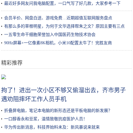
最近好多网友问我电脑配置，一口气写了好几款，大家参考一下
会员半价、网盘白送、游戏免费…近期超值互联网服务盘点
有那么多的草根明星，为何于文华选择帮朱之文？原因主要有三点
一五零生命干细胞荣誉加入中国医药生物技术协会
90Hz屏幕+一亿像素8K相机，小米10配置太牛了！完胜友商
精彩推荐
鸡蛋别再炒着吃，这个做法吃起来没够，招待客人个个说好
拘了！进出一次小区不够又偷溜出去，齐市男子
遇劝阻摔坏工作人员手机
折叠屏电脑，笔记本电脑的新形态还是平板电脑的新发展？
一口醇香永和豆浆，温情致敬抗疫医护人员！
华为传出新消息，科技界始料未及：新风暴说来就来