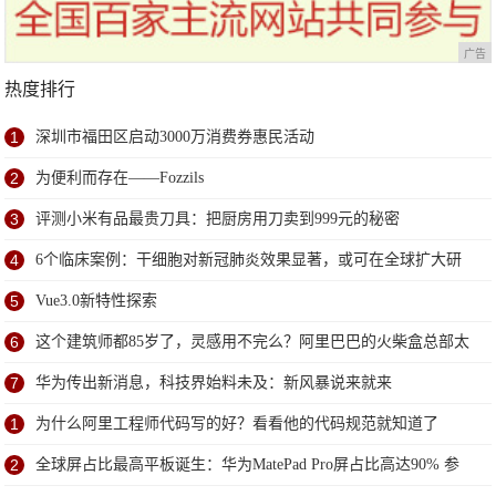
广告
热度排行
1
深圳市福田区启动3000万消费券惠民活动
2
为便利而存在——Fozzils
3
评测小米有品最贵刀具：把厨房用刀卖到999元的秘密
4
6个临床案例：干细胞对新冠肺炎效果显著，或可在全球扩大研
究
5
Vue3.0新特性探索
6
这个建筑师都85岁了，灵感用不完么？阿里巴巴的火柴盒总部太
赞了
7
华为传出新消息，科技界始料未及：新风暴说来就来
1
为什么阿里工程师代码写的好？看看他的代码规范就知道了
2
全球屏占比最高平板诞生：华为MatePad Pro屏占比高达90% 参