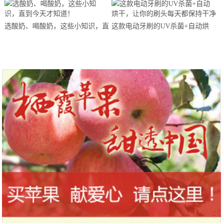
马拉松超级精英赛顺德海骏达中心
站欢乐开跑
选酸奶、喝酸奶，这些小知识，直
这款电动牙刷的UV杀菌+自动烘
到今天才知道！
干，让你的刷头每天都保持干净