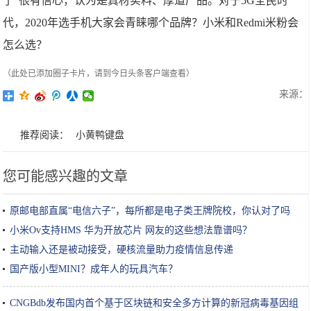
了”很有信心，认为是真材实料、厚道产品。对于5G全民时
代，2020年选手机大家会青睐哪个品牌？小米和Redmi米粉会
怎么选？
（此处已添加圈子卡片，请到今日头条客户端查看）
来源：
推荐阅读：
小黄鸭键盘
您可能感兴趣的文章
原邮电部直属“电信六子”，每所都是电子类王牌院校，你认对了吗
小米Ov支持HMS 华为开放芯片 网友的这些想法靠谱吗？
主动输入还是被动接受，硬核流量助力疫情信息传递
国产版小型MINI？成年人的玩具汽车？
CNGBdb发布国内首个基于区块链和安全多方计算的新冠病毒基因组