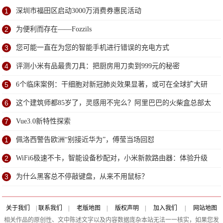
1
深圳市福田区启动3000万消费券惠民活动
2
为便利而存在——Fozzils
3
您可能一直在为您的智能手机进行错误的充电方式
4
评测小米有品最贵刀具：把厨房用刀卖到999元的秘密
5
6个临床案例：干细胞对新冠肺炎效果显著，或可在全球扩大研
究
6
这个建筑师都85岁了，灵感用不完么？阿里巴巴的火柴盒总部太
赞了
7
Vue3.0新特性探索
1
佩洛西警告欧洲“别接近华为”，傅莹当场回怼
2
WiFi6极速不卡，智能设备秒配对，小米新款路由器：体验升级
3
为什么黑客总不停敲键盘，从来不用鼠标？
关于我们
|
联系我们
|
老版地图
|
版权声明
|
加入我们
|
网站地图
相关作品的原创性、文中陈述文字以及内容数据庞杂本站无法一一核实，如果您发