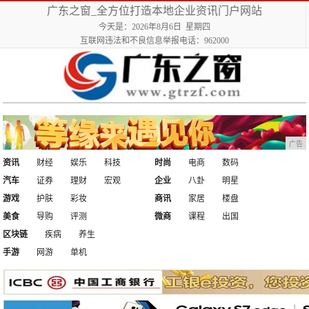
广东之窗_全方位打造本地企业资讯门户网站
今天是：2026年8月6日 星期四
互联网违法和不良信息举报电话：962000
广告
资讯
财经
娱乐
科技
时尚
电商
数码
汽车
证券
理财
宏观
企业
八卦
明星
游戏
护肤
彩妆
商讯
家居
楼盘
美食
导购
评测
微商
课程
出国
区块链
疾病
养生
手游
网游
单机