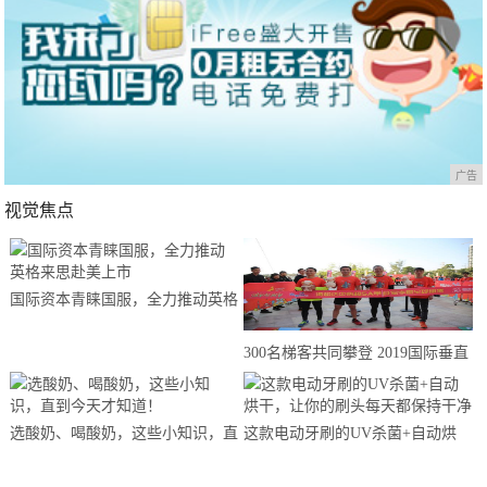
广告
视觉焦点
国际资本青睐国服，全力推动英格
来思赴美上市
300名梯客共同攀登 2019国际垂直
马拉松超级精英赛顺德海骏达中心
站欢乐开跑
选酸奶、喝酸奶，这些小知识，直
这款电动牙刷的UV杀菌+自动烘
到今天才知道！
干，让你的刷头每天都保持干净