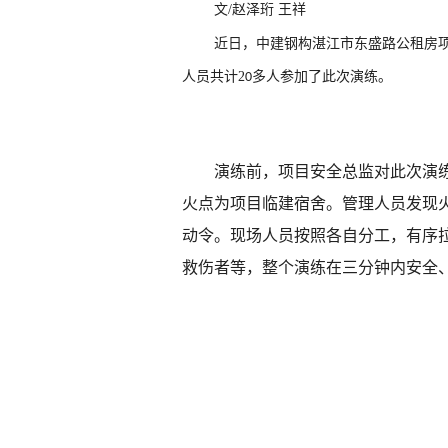
文
/
赵泽珩 王祥
近日，中建钢构湛江市东盛路公租房
人员共计
2
多
人
参加了此次演练。
0
演练前，项目安全总监对此次演
火点为项目临建宿舍。管理人员发现
动令。现场人员按照各自分工，有序
救伤者等，整个演练在三分钟内安全