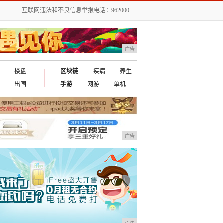
互联网违法和不良信息举报电话：962000
广告
楼盘
区块链
疾病
养生
出国
手游
网游
单机
广告