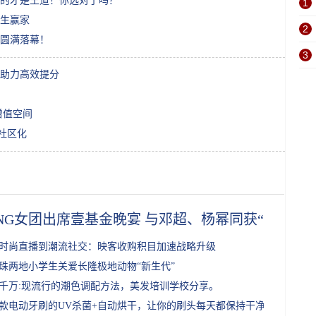
的才是王道！你选对了吗？
1
人生赢家
2
站圆满落幕！
3
助力高效提分
增值空间
社区化
ING女团出席壹基金晚宴 与邓超、杨幂同获“慈善之
时尚直播到潮流社交：映客收购积目加速战略升级
珠两地小学生关爱长隆极地动物“新生代”
千万:现流行的潮色调配方法，美发培训学校分享。
款电动牙刷的UV杀菌+自动烘干，让你的刷头每天都保持干净