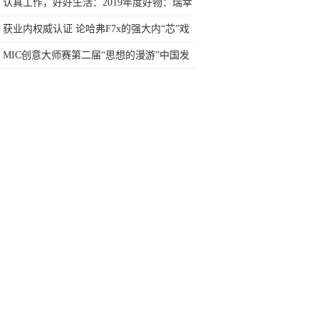
胜收
认真工作，好好生活：2019年度好物：瑞幸
咖啡×德尔地板
获业内权威认证 论哈弗F7x的强大内“芯”戏
MIC创意大师赛第二届“思想的漫游”中国发
布会
星”称号