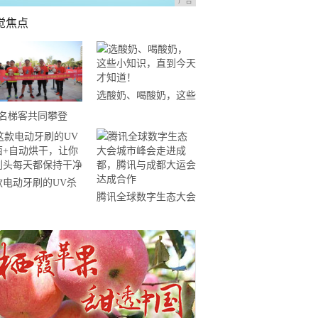
广告
觉焦点
选酸奶、喝酸奶，这些
小知识，直到今天才知
0名梯客共同攀登
道！
19国际垂直马拉松超
精英赛顺德海骏达中
站欢乐开跑
款电动牙刷的UV杀
腾讯全球数字生态大会
+自动烘干，让你的
城市峰会走进成都，腾
头每天都保持干净
讯与成都大运会达成合
作