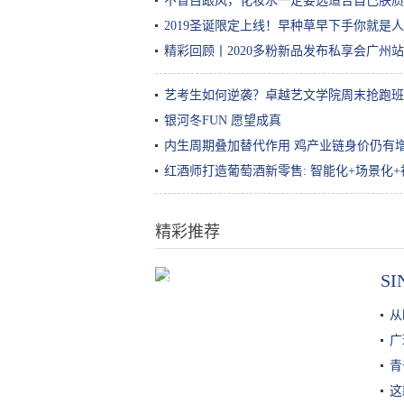
不盲目跟风，化妆水一定要选适合自己肤质
2019圣诞限定上线！早种草早下手你就是
精彩回顾丨2020多粉新品发布私享会广州
艺考生如何逆袭？卓越艺文学院周末抢跑班
银河冬FUN 愿望成真
内生周期叠加替代作用 鸡产业链身价仍有
红酒师打造葡萄酒新零售: 智能化+场景化+
精彩推荐
S
鸡蛋别再炒着吃，这个做法吃起来
没够，招待客人个个说好
从
广
青
这