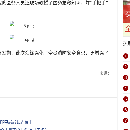
的医务人员还现场教授了医务急救知识，并“手把手”
热
高发期，此次演练强化了全员消防安全意识，更增强了
1
2
来源：
3
4
5
6
7
头邮电局局长周得中