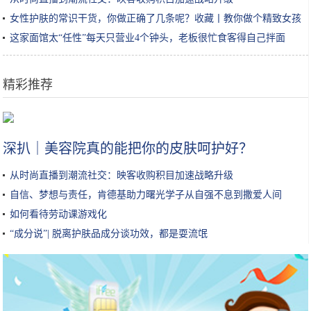
女性护肤的常识干货，你做正确了几条呢？收藏丨教你做个精致女孩
这家面馆太“任性”每天只营业4个钟头，老板很忙食客得自己拌面
精彩推荐
在打游戏上，老师和大学生隔了六十个代沟
深扒｜美容院真的能把你的皮肤呵护好？
从时尚直播到潮流社交：映客收购积目加速战略升级
自信、梦想与责任，肯德基助力曙光学子从自强不息到撒爱人间
如何看待劳动课游戏化
“成分说”| 脱离护肤品成分谈功效，都是耍流氓