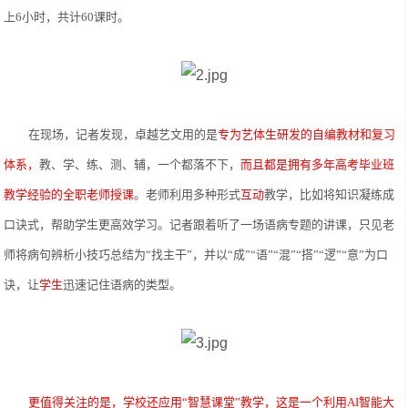
上
6小时，共计6
0
课时。
在现场，记者发现，卓越艺文用的是
专为艺体生研发的自编教材和复习
体系，
教、学、练、测、辅，一个都落不下，
而且都是拥有多年高考毕业班
教学经验的全职老师授课
。老师利用多种形式
互动
教学，比如将知识凝练成
口诀式，帮助学生更高效学习。记者跟着听了一场语病专题的讲课，只见老
师将病句辨析小技巧总结为
“找主干”，并以“成”“语”“混”“搭”“逻”“意”为口
诀，让
学生
迅速记住语病的类型。
更值得关注的是，学校还应用
“智慧课堂”教学，这是一个利用
AI智能大