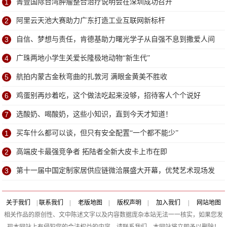
1
菁壹国际台湾肿瘤整合治疗说明会在深圳成功召开
2
阿里云天池大赛助力广东打造工业互联网新标杆
3
自信、梦想与责任，肯德基助力曙光学子从自强不息到撒爱人间
4
广珠两地小学生关爱长隆极地动物“新生代”
5
航拍内蒙古金秋弯曲的扎敦河 满眼金黄美不胜收
6
鸡蛋别再炒着吃，这个做法吃起来没够，招待客人个个说好
7
选酸奶、喝酸奶，这些小知识，直到今天才知道！
1
买车什么都可以谈，但只有安全配置“一个都不能少”
2
高端皮卡最强竞争者 拓陆者全新大皮卡上市在即
3
第十一届中国定制家居供应链微洽展盛大开幕，优梵艺术现场发
布SO供应链计划“梵链”
关于我们
|
联系我们
|
老版地图
|
版权声明
|
加入我们
|
网站地图
相关作品的原创性、文中陈述文字以及内容数据庞杂本站无法一一核实，如果您发