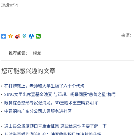
理想大学！
来源：
推荐阅读：
旗龙
您可能感兴趣的文章
在打游戏上，老师和大学生隔了六十个代沟
SING女团出席壹基金晚宴 与邓超、杨幂同获“慈善之星”称号
眼鼻综合整形专家张海龙，3D重睑术重塑睛彩明眸
中建钢构广东分公司志愿服务进社区
通山县全域旅游口号重金征集 这些信息你需要了解一下
从时尚直播到潮流社交：映客收购积目加速战略升级