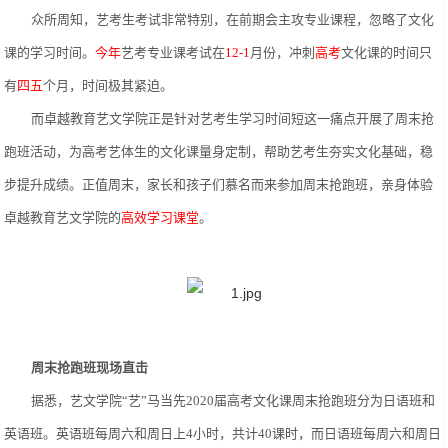
众所周知，艺考生考试非常特别，在前期会主攻专业课程，忽略了文化
课的学习时间。
今年
艺考专业课考试在
12-1
月份，冲刺
高考
文化课的时间只
有
四五
个月，时间极其紧迫。
而卓越教育艺文学院正是针对艺考生学习时间短这一痛点开展了周末抢
跑班活动，为高考艺体生的文化课量身定制，帮助艺考生夯实文化基础，稳
步提升成绩。正值周末，家长和孩子们慕名而来参加周末抢跑班，亲身体验
卓越教育艺文学院的
高效学习课堂
。
周末抢跑班现场直击
据悉，艺文学院
“艺”马当先
2020
届高考文化课周末抢跑班分为日语班和
英语班。英语班每周六和周日上
4小时，共计4
0
课时，而日语班每周六和周日