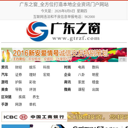
广东之窗_全方位打造本地企业资讯门户网站
今天是：2026年8月6日 星期四
互联网违法和不良信息举报电话：962000
广告
资讯
财经
娱乐
科技
时尚
电商
数码
汽车
证券
理财
宏观
企业
八卦
明星
游戏
护肤
彩妆
商讯
家居
楼盘
美食
导购
评测
微商
课程
出国
区块链
疾病
养生
手游
网游
单机