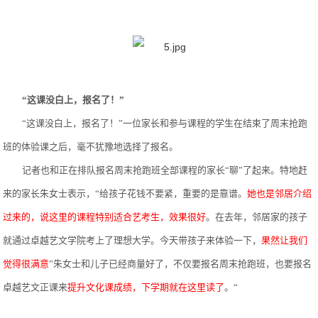
“这课没白上，报名了！”
“
这课没白上，报名了！
”一位家长和参与课程的学生在结束了周末抢跑
班的体验课之后，毫不犹豫地选择了报名。
记者也和正在排队报名周末抢跑班全部课程的家长
“聊”了起来。特地赶
来的家长朱女士表示，“给孩子花钱不要紧，重要的是靠谱。
她也是邻居介绍
过来的，说这里的课程特别适合艺考生，效果很好
。在去年，邻居家的孩子
就通过卓越艺文学院考上了理想大学。今天带孩子来体验一下，
果然让我们
觉得很满意
”朱女士和儿子已经商量好了，不仅要报名周末抢跑班，也要报名
卓越艺文正课来
提升文化课成绩，下学期就在这里读了
。
“