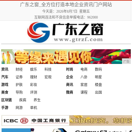
广东之窗_全方位打造本地企业资讯门户网站
今天是：2026年8月7日 星期五
互联网违法和不良信息举报电话：962000
广告
资讯
财经
娱乐
科技
时尚
电商
数码
汽车
证券
理财
宏观
企业
八卦
明星
游戏
护肤
彩妆
商讯
家居
楼盘
美食
导购
评测
微商
课程
出国
区块链
疾病
养生
手游
网游
单机