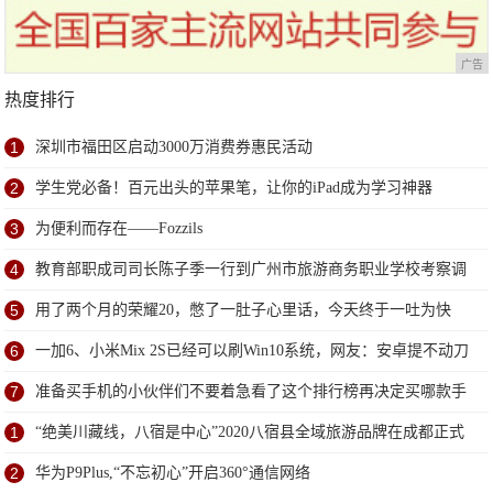
广告
热度排行
1
深圳市福田区启动3000万消费券惠民活动
2
学生党必备！百元出头的苹果笔，让你的iPad成为学习神器
3
为便利而存在——Fozzils
4
教育部职成司司长陈子季一行到广州市旅游商务职业学校考察调
研
5
用了两个月的荣耀20，憋了一肚子心里话，今天终于一吐为快
6
一加6、小米Mix 2S已经可以刷Win10系统，网友：安卓提不动刀
了？
7
准备买手机的小伙伴们不要着急看了这个排行榜再决定买哪款手
机吧
1
“绝美川藏线，八宿是中心”2020八宿县全域旅游品牌在成都正式
发布
2
华为P9Plus,“不忘初心”开启360°通信网络