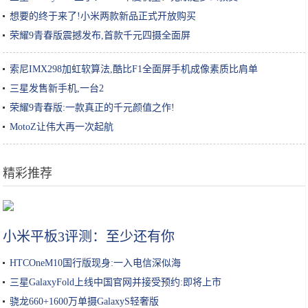
想要的终于来了!小米两款新品正式开放购买
荣耀9青春版震撼发布,首款千元四摄全面屏
索尼IMX298加虹软算法,酷比F1全面屏手机成像素质比肩单
三星发售新手机,一台2
荣耀9青春版:一款真正的千元颜值之作!
MotoZ让伟大再一次起航
精彩推荐
如何判断自己是什么肤质？
小米平板3评测：至少还有你
HTCOneM10国行版现身:一入电信深似海
三星GalaxyFold上线中国官网并接受预约:即将上市
骁龙660+1600万单摄GalaxyS轻奢版