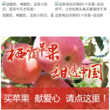
马拉松超级精英赛顺德海骏达中心
站欢乐开跑
选酸奶、喝酸奶，这些小知识，直
这款电动牙刷的UV杀菌+自动烘
到今天才知道！
干，让你的刷头每天都保持干净