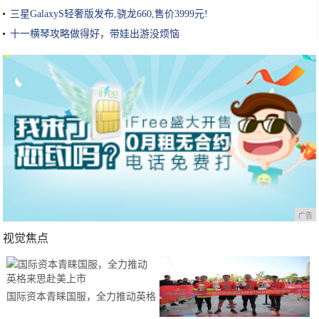
三星GalaxyS轻奢版发布,骁龙660,售价3999元!
十一横琴攻略做得好，带娃出游没烦恼
广告
视觉焦点
国际资本青睐国服，全力推动英格
来思赴美上市