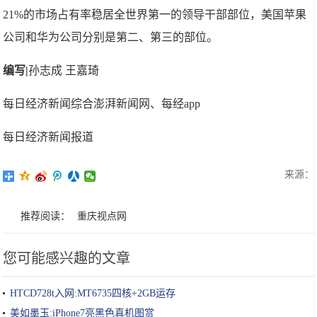
21%的市场占有率稳居全世界第一的领导干部部位，美国苹果
公司和华为公司分别是第二、第三的部位。
编写|
孙志成 王嘉琦
每日经济新闻综合澎湃新闻网、每经app
每日经济新闻报道
来源：
推荐阅读：
重庆视点网
您可能感兴趣的文章
HTCD728t入网:MT6735四核+2GB运存
美如墨玉:iPhone7亮黑色真机图赏