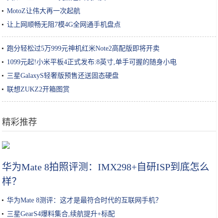
MotoZ让伟大再一次起航
让上网顺畅无阻7模4G全网通手机盘点
跑分轻松过5万999元神机红米Note2高配版即将开卖
1099元起!小米平板4正式发布:8英寸,单手可握的随身小电
三星GalaxyS轻奢版预售还送固态硬盘
联想ZUKZ2开箱图赏
精彩推荐
做红烧肉，千万不要直接加水！大厨：教你这3招，红烧肉肥而不腻
华为Mate 8拍照评测：IMX298+自研ISP到底怎么
样？
华为Mate 8测评：这才是最符合时代的互联网手机？
三星GearS4爆料集合,续航提升+标配