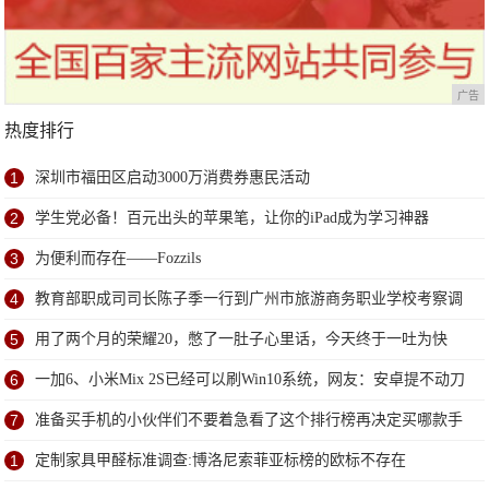
广告
热度排行
1
深圳市福田区启动3000万消费券惠民活动
2
学生党必备！百元出头的苹果笔，让你的iPad成为学习神器
3
为便利而存在——Fozzils
4
教育部职成司司长陈子季一行到广州市旅游商务职业学校考察调
研
5
用了两个月的荣耀20，憋了一肚子心里话，今天终于一吐为快
6
一加6、小米Mix 2S已经可以刷Win10系统，网友：安卓提不动刀
了？
7
准备买手机的小伙伴们不要着急看了这个排行榜再决定买哪款手
机吧
1
定制家具甲醛标准调查:博洛尼索菲亚标榜的欧标不存在