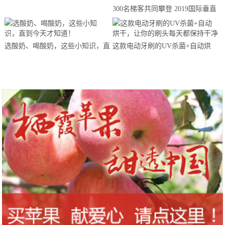
300名梯客共同攀登 2019国际垂直
马拉松超级精英赛顺德海骏达中心
站欢乐开跑
选酸奶、喝酸奶，这些小知识，直
这款电动牙刷的UV杀菌+自动烘
到今天才知道！
干，让你的刷头每天都保持干净