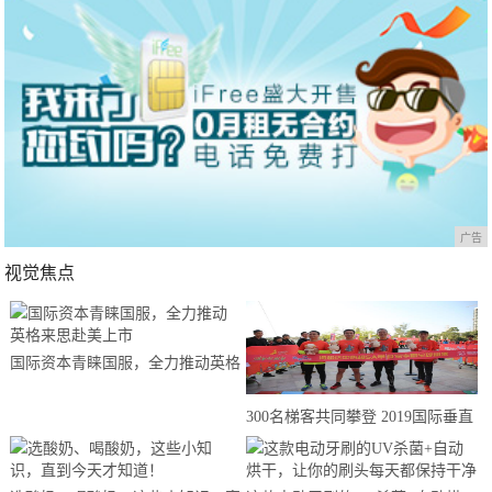
广告
视觉焦点
国际资本青睐国服，全力推动英格
来思赴美上市
300名梯客共同攀登 2019国际垂直
马拉松超级精英赛顺德海骏达中心
站欢乐开跑