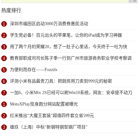
广告
热度排行
1
深圳市福田区启动3000万消费券惠民活动
2
学生党必备！百元出头的苹果笔，让你的iPad成为学习神器
3
用了两个月的荣耀20，憋了一肚子心里话，今天终于一吐为快
4
教育部职成司司长陈子季一行到广州市旅游商务职业学校考察调
研
5
为便利而存在——Fozzils
6
评测小米有品最贵刀具：把厨房用刀卖到999元的秘密
7
一加6、小米Mix 2S已经可以刷Win10系统，网友：安卓提不动刀
了？
1
MotoXPlay现身跑分网站配置被曝光
2
红米推出“大魔王套装”超值四件套立省599元
3
雄玖（上海）中标“新钢特钢型钢厂项目”