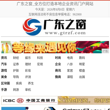
广东之窗_全方位打造本地企业资讯门户网站
今天是：2026年8月8日 星期六
互联网违法和不良信息举报电话：962000
广告
资讯
财经
娱乐
科技
时尚
电商
数码
汽车
证券
理财
宏观
企业
八卦
明星
游戏
护肤
彩妆
商讯
家居
楼盘
美食
导购
评测
微商
课程
出国
区块链
疾病
养生
手游
网游
单机