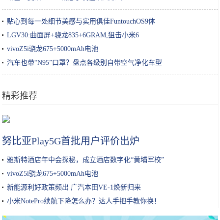
贴心到每一处细节美感与实用俱佳FuntouchOS9体
LGV30:曲面屏+骁龙835+6GRAM,狙击小米6
vivoZ5i骁龙675+5000mAh电池
汽车也带“N95”口罩？盘点各级别自带空气净化车型
精彩推荐
iPhone兼容Xbox和PS4手柄，还要什么掌机？
努比亚Play5G首批用户评价出炉
雅斯特酒店年中会探秘，成立酒店数字化“黄埔军校”
vivoZ5i骁龙675+5000mAh电池
新能源利好政策频出 广汽本田VE-1焕新归来
小米NotePro续航下降怎么办？达人手把手教你换！