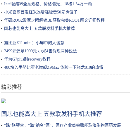
Intel酷睿i9全系规格、价格曝光：18核1.34万一颗
小米官网首发红米2a增强版贵50元也值了
华硕ROG2败家之眼解锁BL获取完美ROOT图文详细教程
国芯也能高大上 五款联发科手机大推荐
努比亚Z11 mini：小屏中的大诚意
2499元还是1999元 小米4售价现两种说法
华为G7plus刷recovery教程
480块入手努比亚老旗舰Z9Max 体验一下骁龙810的热情
精彩推荐
国际资本青睐国服，全力推动英格来思赴美上市
国芯也能高大上 五款联发科手机大推荐
“珠”联璧合，“海”纳名“医”，医疗产业盛会赋能珠海生物医药发展