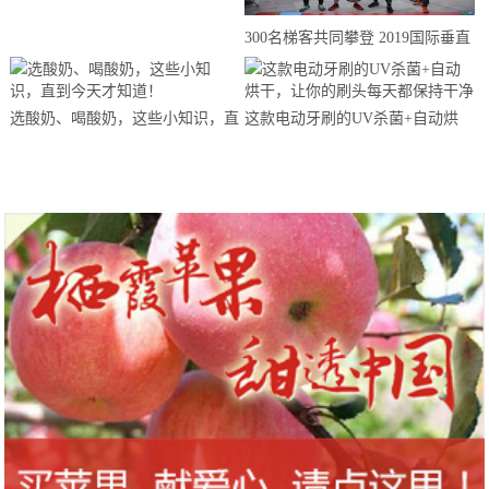
来思赴美上市
300名梯客共同攀登 2019国际垂直
马拉松超级精英赛顺德海骏达中心
站欢乐开跑
选酸奶、喝酸奶，这些小知识，直
这款电动牙刷的UV杀菌+自动烘
到今天才知道！
干，让你的刷头每天都保持干净