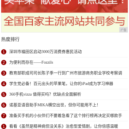
广告
热度排行
1
深圳市福田区启动3000万消费券惠民活动
2
为便利而存在——Fozzils
3
教育部职成司司长陈子季一行到广州市旅游商务职业学校考察调
研
4
学生党必备！百元出头的苹果笔，让你的iPad成为学习神器
5
360手机vizza 值得买吗？优缺点全面解析
6
诺基亚语音助手MIKA横空出世，但你可能用不上！
7
准备买手机的小伙伴们不要着急看了这个排行榜再决定买哪款手
机吧
1
看看《虽然是精神病但没关系》治愈型爱情剧，让你倍感温暖