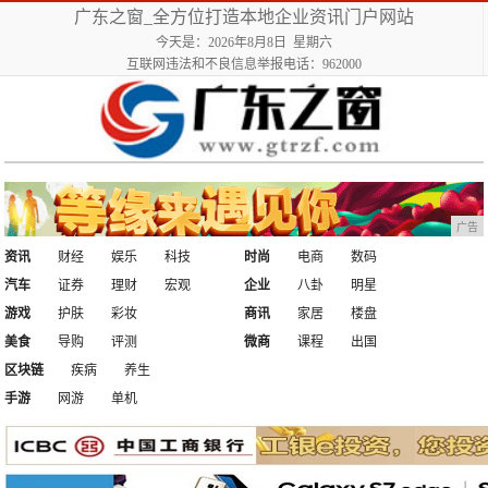
广东之窗_全方位打造本地企业资讯门户网站
今天是：2026年8月8日 星期六
互联网违法和不良信息举报电话：962000
广告
资讯
财经
娱乐
科技
时尚
电商
数码
汽车
证券
理财
宏观
企业
八卦
明星
游戏
护肤
彩妆
商讯
家居
楼盘
美食
导购
评测
微商
课程
出国
区块链
疾病
养生
手游
网游
单机