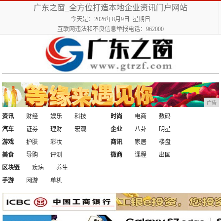
广东之窗_全方位打造本地企业资讯门户网站
今天是：2026年8月9日 星期日
互联网违法和不良信息举报电话：962000
广告
资讯
财经
娱乐
科技
时尚
电商
数码
汽车
证券
理财
宏观
企业
八卦
明星
游戏
护肤
彩妆
商讯
家居
楼盘
美食
导购
评测
微商
课程
出国
区块链
疾病
养生
手游
网游
单机