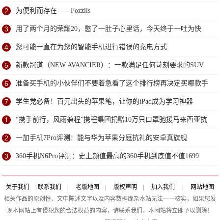
2
为便利而存在——Fozzils
3
用了两个月的荣耀20，憋了一肚子心里话，今天终于一吐为快
4
您可能一直在为您的智能手机进行错误的充电方式
5
新款冠道（NEW AVANCIER）：一款满足任何苛刻要求的SUV
6
准备买手机的小伙伴们不要着急看了这个排行榜再决定买哪款手
机吧
7
学生党必备！百元出头的苹果笔，让你的iPad成为学习神器
1
“携手前行，风雨兼程”携程集团捐赠10万只口罩驰援马来西亚抗
疫
2
一加手机7Pro评测：能与华为苹果分庭抗礼的安卓真旗舰
3
360手机N6Pro评测：史上颜值最高的360手机到底值不值1699
元？
关于我们
|
联系我们
|
老版地图
|
版权声明
|
加入我们
|
网站地图
相关作品的原创性、文中陈述文字以及内容数据庞杂本站无法一一核实，如果您发
现本网站上有侵犯您的合法权益的内容，请联系我们，本网站将立即予以删除！