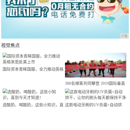
广告
视觉焦点
国际资本青睐国服，全力推动英格
来思赴美上市
300名梯客共同攀登 2019国际垂直
马拉松超级精英赛顺德海骏达中心
站欢乐开跑
选酸奶、喝酸奶，这些小知识，直
这款电动牙刷的UV杀菌+自动烘
到今天才知道！
干，让你的刷头每天都保持干净