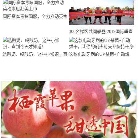
国际资本青睐国服，全力推动英格
来思赴美上市
300名梯客共同攀登 2019国际垂直
马拉松超级精英赛顺德海骏达中心
站欢乐开跑
选酸奶、喝酸奶，这些小知识，直
这款电动牙刷的UV杀菌+自动烘
到今天才知道！
干，让你的刷头每天都保持干净