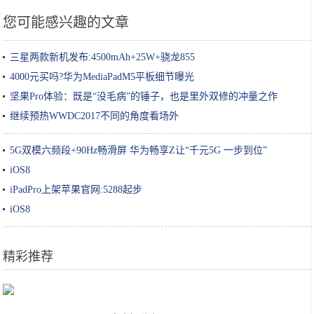
您可能感兴趣的文章
三星两款新机发布:4500mAh+25W+骁龙855
4000元买吗?华为MediaPadM5平板细节曝光
坚果Pro体验：既是“没毛病”的锤子，也是里外双修的冲量之作
继续预热WWDC2017不同的角度看场外
5G双模六频段+90Hz畅滑屏 华为畅享Z让“千元5G 一步到位”
iOS8
iPadPro上架苹果官网:5288起步
iOS8
精彩推荐
2019圣诞限定上线！早种草早下手你就是人生赢家