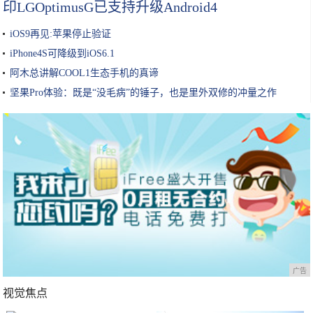
印LGOptimusG已支持升级Android4
iOS9再见:苹果停止验证
iPhone4S可降级到iOS6.1
阿木总讲解COOL1生态手机的真谛
坚果Pro体验：既是“没毛病”的锤子，也是里外双修的冲量之作
广告
视觉焦点