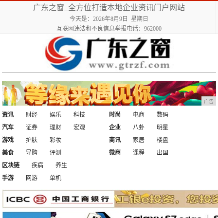
广东之窗_全方位打造本地企业资讯门户网站
今天是：2026年8月9日 星期日
互联网违法和不良信息举报电话：962000
广告
资讯
财经
娱乐
科技
时尚
电商
数码
汽车
证券
理财
宏观
企业
八卦
明星
游戏
护肤
彩妆
商讯
家居
楼盘
美食
导购
评测
微商
课程
出国
区块链
疾病
养生
手游
网游
单机