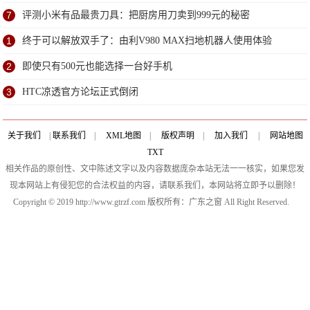
了？
7
评测小米有品最贵刀具：把厨房用刀卖到999元的秘密
1
终于可以解放双手了：由利V980 MAX扫地机器人使用体验
2
即使只有500元也能选择一台好手机
3
HTC凉透官方论坛正式倒闭
关于我们
|
联系我们
|
XML地图
|
版权声明
|
加入我们
|
网站地图
TXT
相关作品的原创性、文中陈述文字以及内容数据庞杂本站无法一一核实，如果您发
现本网站上有侵犯您的合法权益的内容，请联系我们，本网站将立即予以删除！
Copyright © 2019 http://www.gtrzf.com 版权所有：广东之窗 All Right Reserved.