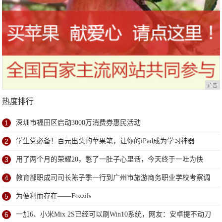
广告
热度排行
1
深圳市福田区启动3000万消费券惠民活动
2
学生党必备！百元出头的苹果笔，让你的iPad成为学习神器
3
用了两个月的荣耀20，憋了一肚子心里话，今天终于一吐为快
4
教育部职成司司长陈子季一行到广州市旅游商务职业学校考察调
研
5
为便利而存在——Fozzils
6
一加6、小米Mix 2S已经可以刷Win10系统，网友：安卓提不动刀