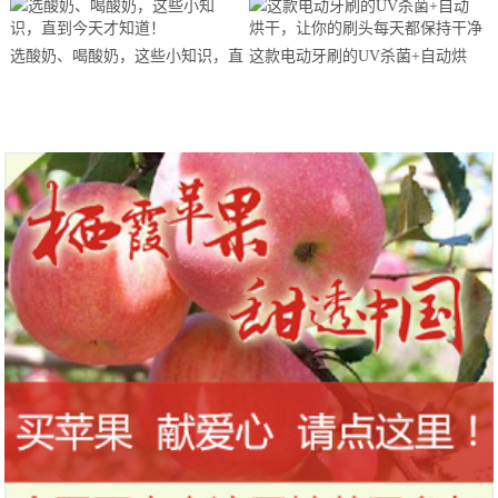
马拉松超级精英赛顺德海骏达中心
站欢乐开跑
选酸奶、喝酸奶，这些小知识，直
这款电动牙刷的UV杀菌+自动烘
到今天才知道！
干，让你的刷头每天都保持干净