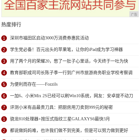
广告
热度排行
1
深圳市福田区启动3000万消费券惠民活动
2
学生党必备！百元出头的苹果笔，让你的iPad成为学习神器
3
用了两个月的荣耀20，憋了一肚子心里话，今天终于一吐为快
4
教育部职成司司长陈子季一行到广州市旅游商务职业学校考察调
研
5
为便利而存在——Fozzils
6
一加6、小米Mix 2S已经可以刷Win10系统，网友：安卓提不动刀
了？
7
评测小米有品最贵刀具：把厨房用刀卖到999元的秘密
1
骁龙810处理器+按压式指纹三星GALAXYS6最快3月
2
都说做妈妈难，也许我们做不到完美，但是可以努力做到更好