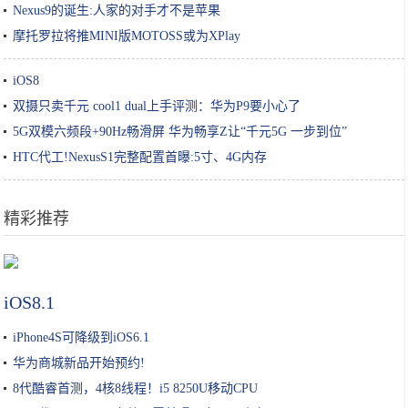
Nexus9的诞生:人家的对手才不是苹果
摩托罗拉将推MINI版MOTOSS或为XPlay
iOS8
双摄只卖千元 cool1 dual上手评测：华为P9要小心了
5G双模六频段+90Hz畅滑屏 华为畅享Z让“千元5G 一步到位”
HTC代工!NexusS1完整配置首曝:5寸、4G内存
精彩推荐
从李佳琦谈美妆KOL未来
iOS8.1
iPhone4S可降级到iOS6.1
华为商城新品开始预约!
8代酷睿首测，4核8线程！i5 8250U移动CPU