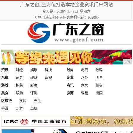
广东之窗_全方位打造本地企业资讯门户网站
今天是：2026年8月8日 星期六
互联网违法和不良信息举报电话：962000
广告
资讯
财经
娱乐
科技
时尚
电商
数码
汽车
证券
理财
宏观
企业
八卦
明星
游戏
护肤
彩妆
商讯
家居
楼盘
美食
导购
评测
微商
课程
出国
区块链
疾病
养生
手游
网游
单机