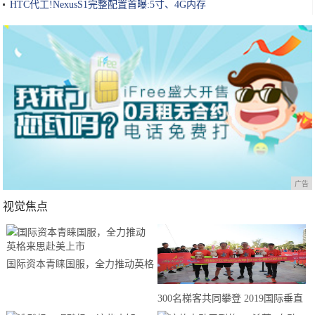
HTC代工!NexusS1完整配置首曝:5寸、4G内存
广告
视觉焦点
国际资本青睐国服，全力推动英格
来思赴美上市
300名梯客共同攀登 2019国际垂直