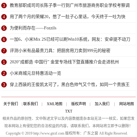
3
教育部职成司司长陈子季一行到广州市旅游商务职业学校考察调
研
4
用了两个月的荣耀20，憋了一肚子心里话，今天终于一吐为快
5
为便利而存在——Fozzils
6
一加6、小米Mix 2S已经可以刷Win10系统，网友：安卓提不动刀
了？
7
评测小米有品最贵刀具：把厨房用刀卖到999元的秘密
1
2020“成都造·中国行” 金堂专场线下暨直播推介会走进杭州
2
小米商城元旦特惠活动一览
3
穿上西装的王俊凯太可了，黑白色帅气又个性，如同一个贵族王
子
关于我们
|
联系我们
|
XML地图
|
版权声明
|
加入我们
|
网站地图
TXT
相关作品的原创性、文中陈述文字以及内容数据庞杂本站无法一一核实，如果您发
现本网站上有侵犯您的合法权益的内容，请联系我们，本网站将立即予以删除！
Copyright © 2019 http://www.gtrzf.com 版权所有：广东之窗 All Right Reserved.