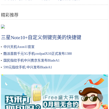
精彩推荐
长得像红薯的“雪莲果”你吃过么 现在品尝正当时
三星Note10+自定义侧键完美的快捷键
中兴天机Axon11官宣
酷派首款千元5G手机coolpadX10正式发布1388
国民指纹手机中兴携京东发布BladeA1
599元指纹手机:中兴发布BladeA1