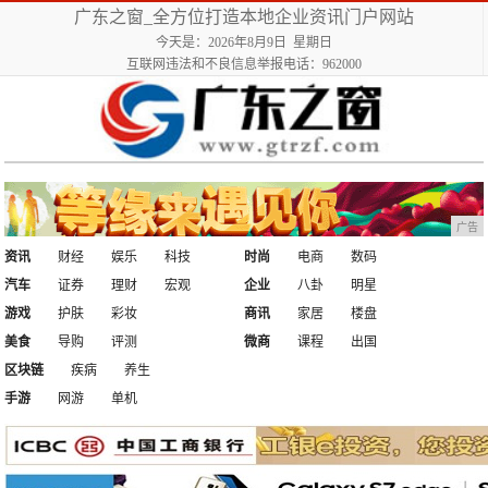
广东之窗_全方位打造本地企业资讯门户网站
今天是：2026年8月9日 星期日
互联网违法和不良信息举报电话：962000
广告
资讯
财经
娱乐
科技
时尚
电商
数码
汽车
证券
理财
宏观
企业
八卦
明星
游戏
护肤
彩妆
商讯
家居
楼盘
美食
导购
评测
微商
课程
出国
区块链
疾病
养生
手游
网游
单机