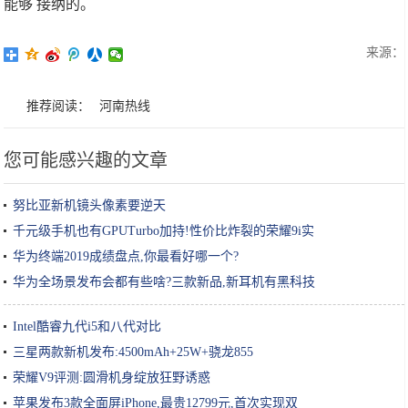
能够 接纳的。
来源：
推荐阅读：
河南热线
您可能感兴趣的文章
努比亚新机镜头像素要逆天
千元级手机也有GPUTurbo加持!性价比炸裂的荣耀9i实
华为终端2019成绩盘点,你最看好哪一个?
华为全场景发布会都有些啥?三款新品,新耳机有黑科技
Intel酷睿九代i5和八代对比
三星两款新机发布:4500mAh+25W+骁龙855
荣耀V9评测:圆滑机身绽放狂野诱惑
苹果发布3款全面屏iPhone,最贵12799元,首次实现双