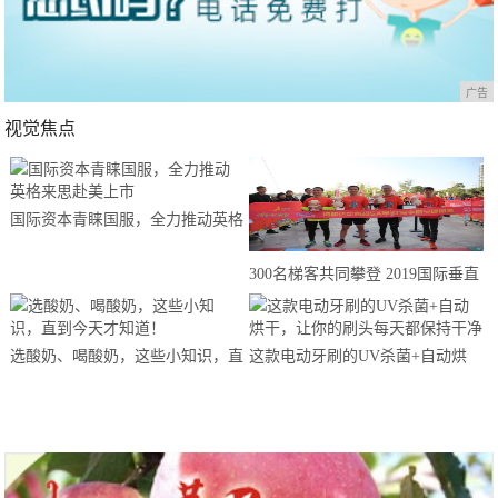
广告
视觉焦点
国际资本青睐国服，全力推动英格
来思赴美上市
300名梯客共同攀登 2019国际垂直
马拉松超级精英赛顺德海骏达中心
站欢乐开跑
选酸奶、喝酸奶，这些小知识，直
这款电动牙刷的UV杀菌+自动烘
到今天才知道！
干，让你的刷头每天都保持干净