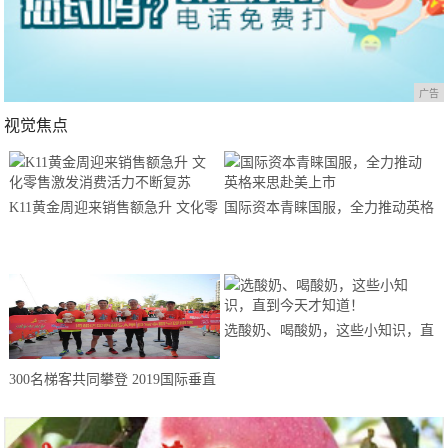
广告
视觉焦点
K11黄金周迎来销售额急升 文化零
国际资本青睐国服，全力推动英格
售激发消费活力不断复苏
来思赴美上市
选酸奶、喝酸奶，这些小知识，直
到今天才知道！
300名梯客共同攀登 2019国际垂直
马拉松超级精英赛顺德海骏达中心
站欢乐开跑