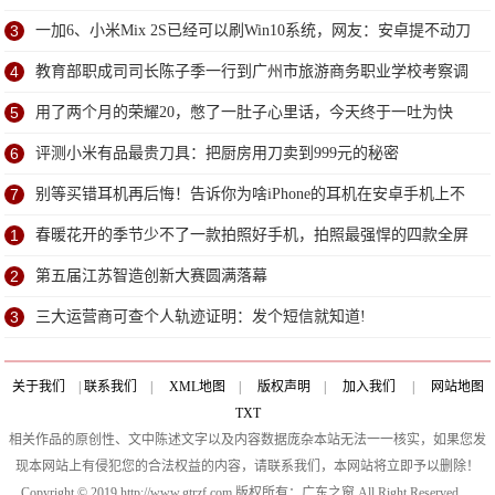
3
一加6、小米Mix 2S已经可以刷Win10系统，网友：安卓提不动刀
了？
4
教育部职成司司长陈子季一行到广州市旅游商务职业学校考察调
研
5
用了两个月的荣耀20，憋了一肚子心里话，今天终于一吐为快
6
评测小米有品最贵刀具：把厨房用刀卖到999元的秘密
7
别等买错耳机再后悔！告诉你为啥iPhone的耳机在安卓手机上不
能用
1
春暖花开的季节少不了一款拍照好手机，拍照最强悍的四款全屏
手机!
2
第五届江苏智造创新大赛圆满落幕
3
三大运营商可查个人轨迹证明：发个短信就知道!
关于我们
|
联系我们
|
XML地图
|
版权声明
|
加入我们
|
网站地图
TXT
相关作品的原创性、文中陈述文字以及内容数据庞杂本站无法一一核实，如果您发
现本网站上有侵犯您的合法权益的内容，请联系我们，本网站将立即予以删除！
Copyright © 2019 http://www.gtrzf.com 版权所有：广东之窗 All Right Reserved.