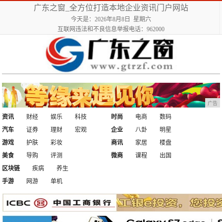
广东之窗_全方位打造本地企业资讯门户网站
今天是：2026年8月8日 星期六
互联网违法和不良信息举报电话：962000
广告
资讯
财经
娱乐
科技
时尚
电商
数码
汽车
证券
理财
宏观
企业
八卦
明星
游戏
护肤
彩妆
商讯
家居
楼盘
美食
导购
评测
微商
课程
出国
区块链
疾病
养生
手游
网游
单机