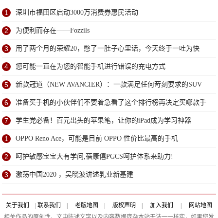
1
深圳市福田区启动3000万消费券惠民活动
2
为便利而存在——Fozzils
3
用了两个月的荣耀20，憋了一肚子心里话，今天终于一吐为快
4
您可能一直在为您的智能手机进行错误的充电方式
5
新款冠道（NEW AVANCIER）：一款满足任何苛刻要求的SUV
6
准备买手机的小伙伴们不要着急看了这个排行榜再决定买哪款手
机吧
7
学生党必备！百元出头的苹果笔，让你的iPad成为学习神器
1
OPPO Reno Ace，可能是目前 OPPO 性价比最高的手机
2
​呵护敏感宝宝大有学问,蓓康僖PGCS呵护体系来助力!
3
激荡中国2020 ，吴晓波讲述乳业新基建
关于我们
|
联系我们
|
老版地图
|
版权声明
|
加入我们
|
网站地图
相关作品的原创性、文中陈述文字以及内容数据庞杂本站无法一一核实，如果您发