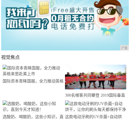
广告
视觉焦点
国际资本青睐国服，全力推动英格
来思赴美上市
300名梯客共同攀登 2019国际垂直
马拉松超级精英赛顺德海骏达中心
站欢乐开跑
选酸奶、喝酸奶，这些小知识，直
这款电动牙刷的UV杀菌+自动烘
到今天才知道！
干，让你的刷头每天都保持干净