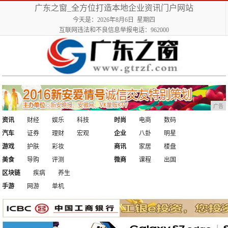
广东之窗_全方位打造本地企业资讯门户网站
今天是：2026年8月6日 星期四
互联网违法和不良信息举报电话：962000
广告
资讯
财经
娱乐
科技
时尚
电商
数码
汽车
证券
理财
宏观
企业
八卦
明星
游戏
护肤
彩妆
商讯
家居
楼盘
美食
导购
评测
微商
课程
出国
区块链
疾病
养生
手游
网游
单机