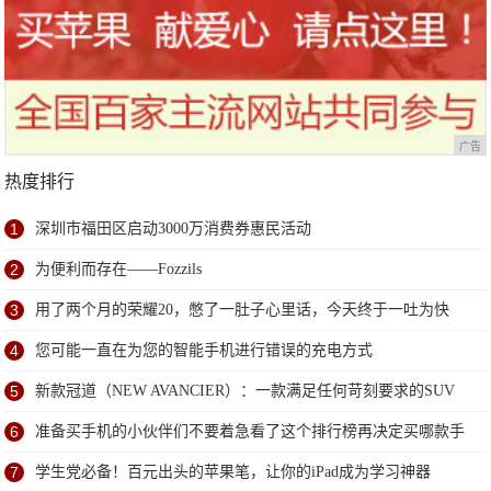
广告
热度排行
1
深圳市福田区启动3000万消费券惠民活动
2
为便利而存在——Fozzils
3
用了两个月的荣耀20，憋了一肚子心里话，今天终于一吐为快
4
您可能一直在为您的智能手机进行错误的充电方式
5
新款冠道（NEW AVANCIER）：一款满足任何苛刻要求的SUV
6
准备买手机的小伙伴们不要着急看了这个排行榜再决定买哪款手
机吧
7
学生党必备！百元出头的苹果笔，让你的iPad成为学习神器