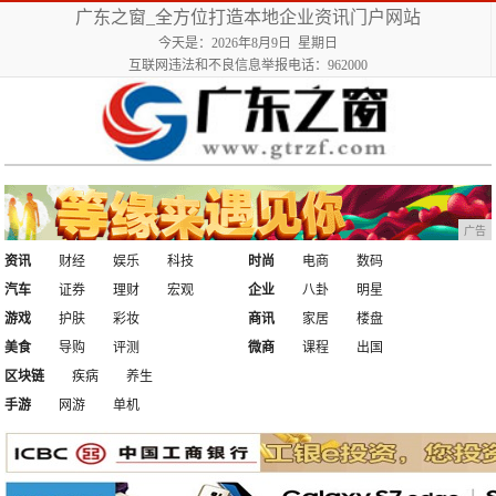
广东之窗_全方位打造本地企业资讯门户网站
今天是：2026年8月9日 星期日
互联网违法和不良信息举报电话：962000
广告
资讯
财经
娱乐
科技
时尚
电商
数码
汽车
证券
理财
宏观
企业
八卦
明星
游戏
护肤
彩妆
商讯
家居
楼盘
美食
导购
评测
微商
课程
出国
区块链
疾病
养生
手游
网游
单机