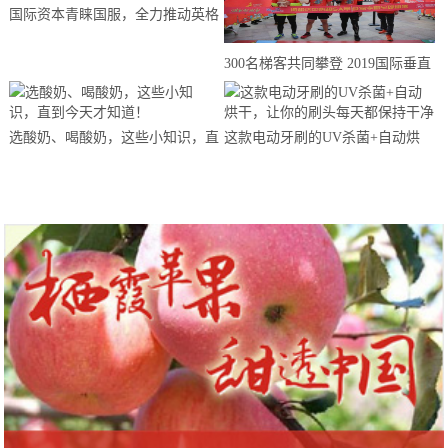
国际资本青睐国服，全力推动英格
来思赴美上市
300名梯客共同攀登 2019国际垂直
马拉松超级精英赛顺德海骏达中心
站欢乐开跑
选酸奶、喝酸奶，这些小知识，直
这款电动牙刷的UV杀菌+自动烘
到今天才知道！
干，让你的刷头每天都保持干净