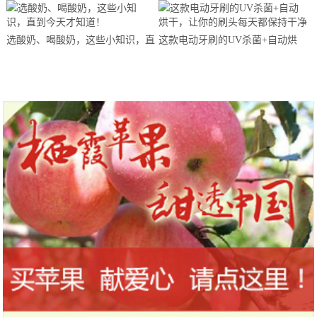
马拉松超级精英赛顺德海骏达中心
站欢乐开跑
选酸奶、喝酸奶，这些小知识，直
这款电动牙刷的UV杀菌+自动烘
到今天才知道！
干，让你的刷头每天都保持干净