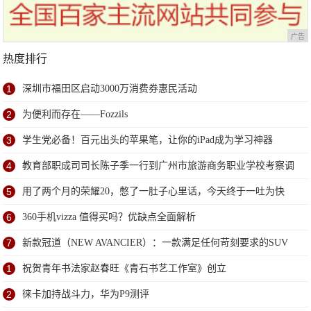
广告
热度排行
1
深圳市福田区启动3000万消费券惠民活动
2
为便利而存在——Fozzils
3
学生党必备！百元出头的苹果笔，让你的iPad成为学习神器
4
教育部职成司司长陈子季一行到广州市旅游商务职业学校考察调
研
5
用了两个月的荣耀20，憋了一肚子心里话，今天终于一吐为快
6
360手机vizza 值得买吗？优缺点全面解析
7
新款冠道（NEW AVANCIER）：一款满足任何苛刻要求的SUV
1
祝贺青年书法家赵春旺《青石书艺工作室》创立
2
徕卡加持战斗力，华为P9测评