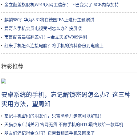
金立翻盖旗舰机W919入网工信部：下巴变尖了 6GB内存加持
麒麟980？华为8.31将在德国IFA上进行主题演讲
爱奇艺手机会员电视受制怎么办？投屏喽
市售配置最强翻盖机！--金立天鉴W909评测
红米手机怎么连接电脑？将手机的资料备份到电脑上
精彩推荐
从李佳琦谈美妆KOL未来
安卓系统的手机，忘记解锁密码怎么办？这三种
实用方法，望周知
忘记手机密码的朋友们，只需简单几步就可以解锁！
天猫京东店铺关闭 官网无货 不做手机的HTC最终败给一款耳机
朋友们还记得金立吗？它带着翻盖手机又回来了