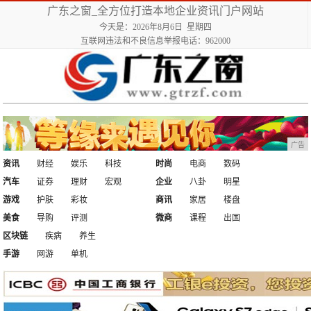
广东之窗_全方位打造本地企业资讯门户网站
今天是：2026年8月6日 星期四
互联网违法和不良信息举报电话：962000
广告
资讯
财经
娱乐
科技
时尚
电商
数码
汽车
证券
理财
宏观
企业
八卦
明星
游戏
护肤
彩妆
商讯
家居
楼盘
美食
导购
评测
微商
课程
出国
区块链
疾病
养生
手游
网游
单机