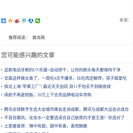
来源：
推荐阅读：
旗龙网
您可能感兴趣的文章
这款电动牙刷的UV杀菌+自动烘干，让你的刷头每天都保持干净
豆腐这样做太香了，一周吃4次不嫌多，比吃肉还解馋，孩子超爱吃
探访上海“苹果工厂”| 最近天天加班 双11不怕买不到暗夜绿
续航不再是短板，20万上下合资品牌电动车导购
腾讯全球数字生态大会城市峰会走进成都，腾讯与成都大运会达成合
作
不盲目跟风，化妆水一定要选适合自己肤质的才是王道！你选对了
吗？
土家酱香饼：辣中有甜，甜中有香，香而酥脆