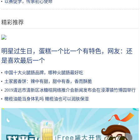
以赛促学，传承初心使命
精彩推荐
续航不再是短板，20万上下合资品牌电动车导购
明星过生日，蛋糕一个比一个有特色，网友：还
是喜欢最后一个
中国十大火腿肠品牌，哪种火腿肠最好吃
土家酱香饼：辣中有甜，甜中有香，香而酥脆
2019清远市清新区冰糖桔网络推介会新闻发布会在浸潭镇竹博园举行
橄榄油能当身体乳吗 橄榄油也可以润肤保湿