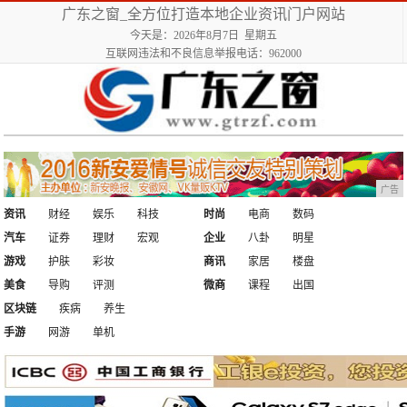
广东之窗_全方位打造本地企业资讯门户网站
今天是：2026年8月7日 星期五
互联网违法和不良信息举报电话：962000
广告
资讯
财经
娱乐
科技
时尚
电商
数码
汽车
证券
理财
宏观
企业
八卦
明星
游戏
护肤
彩妆
商讯
家居
楼盘
美食
导购
评测
微商
课程
出国
区块链
疾病
养生
手游
网游
单机