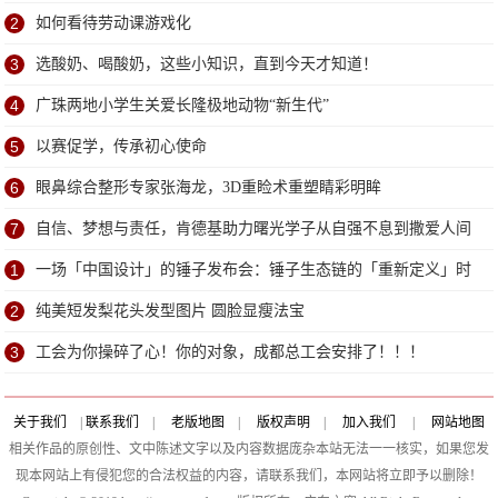
2
如何看待劳动课游戏化
3
选酸奶、喝酸奶，这些小知识，直到今天才知道！
4
广珠两地小学生关爱长隆极地动物“新生代”
5
以赛促学，传承初心使命
6
眼鼻综合整形专家张海龙，3D重睑术重塑睛彩明眸
7
自信、梦想与责任，肯德基助力曙光学子从自强不息到撒爱人间
1
一场「中国设计」的锤子发布会：锤子生态链的「重新定义」时
刻
2
纯美短发梨花头发型图片 圆脸显瘦法宝
3
工会为你操碎了心！你的对象，成都总工会安排了！！！
关于我们
|
联系我们
|
老版地图
|
版权声明
|
加入我们
|
网站地图
相关作品的原创性、文中陈述文字以及内容数据庞杂本站无法一一核实，如果您发
现本网站上有侵犯您的合法权益的内容，请联系我们，本网站将立即予以删除！