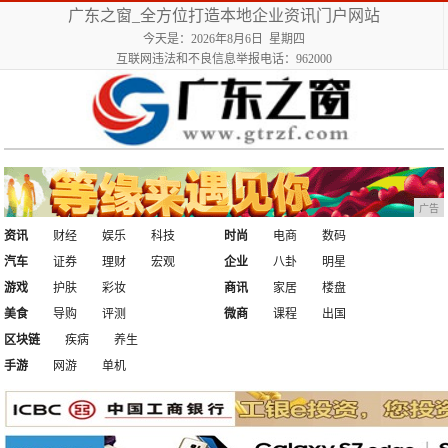
广东之窗_全方位打造本地企业资讯门户网站
今天是：2026年8月6日 星期四
互联网违法和不良信息举报电话：962000
广告
资讯
财经
娱乐
科技
时尚
电商
数码
汽车
证券
理财
宏观
企业
八卦
明星
游戏
护肤
彩妆
商讯
家居
楼盘
美食
导购
评测
微商
课程
出国
区块链
疾病
养生
手游
网游
单机