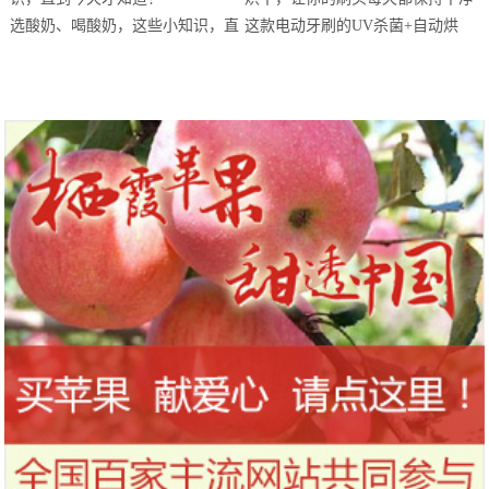
站欢乐开跑
选酸奶、喝酸奶，这些小知识，直
这款电动牙刷的UV杀菌+自动烘
到今天才知道！
干，让你的刷头每天都保持干净