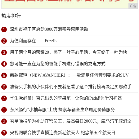
广告
热度排行
1
深圳市福田区启动3000万消费券惠民活动
2
为便利而存在——Fozzils
3
用了两个月的荣耀20，憋了一肚子心里话，今天终于一吐为快
4
您可能一直在为您的智能手机进行错误的充电方式
5
新款冠道（NEW AVANCIER）：一款满足任何苛刻要求的SUV
6
准备买手机的小伙伴们不要着急看了这个排行榜再决定买哪款手
机吧
7
学生党必备！百元出头的苹果笔，让你的iPad成为学习神器
1
东风畅行“小柚车服”上线 探索车辆全生命周期价值服务
2
氪星晚报华为补助在鄂员工，最高每日2000元；威马汽车取消全
员年终奖；美团股价创近两个月最大涨幅
3
央视网联合快手直播连麦新老航天人 纪念第五个航天日