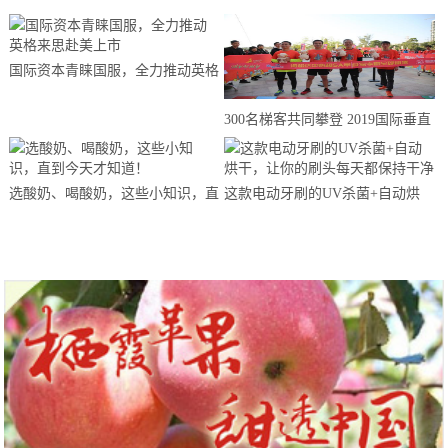
国际资本青睐国服，全力推动英格
来思赴美上市
300名梯客共同攀登 2019国际垂直
马拉松超级精英赛顺德海骏达中心
站欢乐开跑
选酸奶、喝酸奶，这些小知识，直
这款电动牙刷的UV杀菌+自动烘
到今天才知道！
干，让你的刷头每天都保持干净