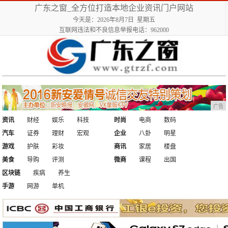
广东之窗_全方位打造本地企业资讯门户网站
今天是：2026年8月7日 星期五
互联网违法和不良信息举报电话：962000
广告
资讯
财经
娱乐
科技
时尚
电商
数码
汽车
证券
理财
宏观
企业
八卦
明星
游戏
护肤
彩妆
商讯
家居
楼盘
美食
导购
评测
微商
课程
出国
区块链
疾病
养生
手游
网游
单机