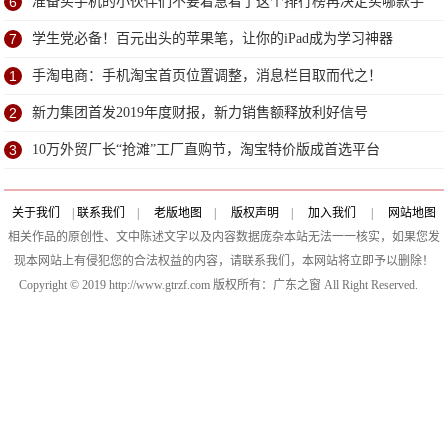
6
准备买手机的小伙伴们不要着急看了这个排行榜再决定买哪款手
机吧
7
学生党必备！百元出头的苹果笔，让你的iPad成为学习神器
1
手淘电商：手机淘宝首页位置调整，消息栏目取而代之！
2
新力集团首发2019年度财报，新力销售额释放利好信号
3
10万外贸厂长“抢滩”工厂直购节，淘宝特价版成首选平台
关于我们
|
联系我们
|
老版地图
|
版权声明
|
加入我们
|
网站地图
相关作品的原创性、文中陈述文字以及内容数据庞杂本站无法一一核实，如果您发
现本网站上有侵犯您的合法权益的内容，请联系我们，本网站将立即予以删除！
Copyright © 2019 http://www.gtrzf.com 版权所有：广东之窗 All Right Reserved.