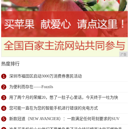
广告
热度排行
1
深圳市福田区启动3000万消费券惠民活动
2
为便利而存在——Fozzils
3
用了两个月的荣耀20，憋了一肚子心里话，今天终于一吐为快
4
您可能一直在为您的智能手机进行错误的充电方式
5
新款冠道（NEW AVANCIER）：一款满足任何苛刻要求的SUV