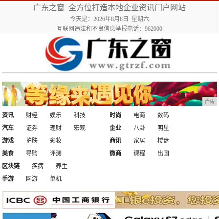
广东之窗_全方位打造本地企业资讯门户网站
今天是：2026年8月8日 星期六
互联网违法和不良信息举报电话：962000
广告
资讯
财经
娱乐
科技
时尚
电商
数码
汽车
证券
理财
宏观
企业
八卦
明星
游戏
护肤
彩妆
商讯
家居
楼盘
美食
导购
评测
微商
课程
出国
区块链
疾病
养生
手游
网游
单机