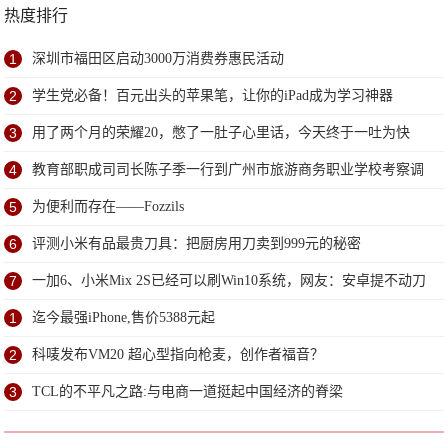
热度排行
1
深圳市福田区启动3000万消费券惠民活动
2
学生党必备！百元出头的苹果笔，让你的iPad成为学习神器
3
用了两个月的荣耀20，憋了一肚子心里话，今天终于一吐为快
4
教育部职成司司长陈子季一行到广州市旅游商务职业学校考察调
研
5
为便利而存在——Fozzils
6
评测小米有品最贵刀具：把厨房用刀卖到999元的秘密
7
一加6、小米Mix 2S已经可以刷Win10系统，网友：安卓提不动刀
了？
1
迄今最强iPhone,售价5388元起
2
科唛发布VM20 超心型指向枪麦，创作者福音？
3
TCL的不平凡之路:与电商一道挺起中国经济的脊梁