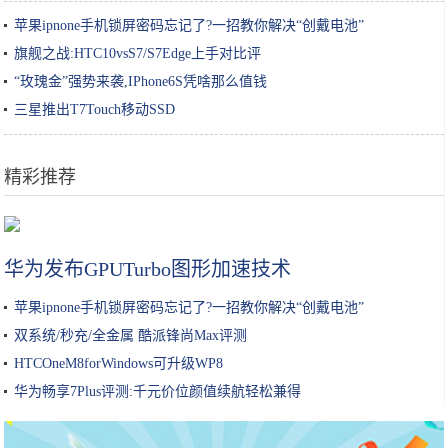
苹果ipnone手机锁屏密码忘记了?一招教你解决“创戴电池”
旗舰之战:HTC10vsS7/S7Edge上手对比评
“玫瑰金”强势来袭,IPhone6S凭啥那么值钱
三星推出T7Touch移动SSD
精彩推荐
日本姑娘炸“树叶”卖，生意超火爆，来买的顾客排10米长队
华为发布GPUTurbo图形加速技术
苹果ipnone手机锁屏密码忘记了?一招教你解决“创戴电池”
双系统/秒充/全金属 酷派锋尚Max评测
HTCOneM8forWindows可升级WP8
华为畅享7Plus评测:千元价位颜值续航轻松兼得