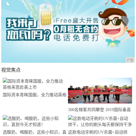
广告
视觉焦点
国际资本青睐国服，全力推动英格
来思赴美上市
300名梯客共同攀登 2019国际垂直
马拉松超级精英赛顺德海骏达中心
站欢乐开跑
选酸奶、喝酸奶，这些小知识，直
这款电动牙刷的UV杀菌+自动烘