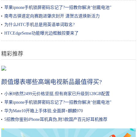
苹果ipnone手机锁屏密码忘记了?一招教你解决“创戴电池”
南粤古驿道定向赛跑进肇庆封开 潇贺古道焕新活力
为什么HTC手机总是用英语单词取名?
HTCEdgeSense功能曝光边框触控要来了
精彩推荐
豆腐这样做太香了，一周吃4次不嫌多，比吃肉还解馋，孩子超爱吃
颜值爆表哪些高端电视新品最值得买?
小米8依然2499元价格坚挺,但有商家已升级到128GB配置
苹果ipnone手机锁屏密码忘记了?一招教你解决“创戴电池”
华为Mate10开箱上手体验,全面屏+麒麟970
5招教你鉴别iPhone耳机真伪,附3款国产百元好耳机推荐