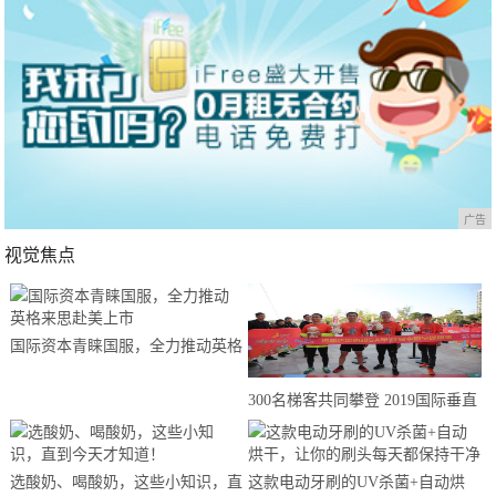
广告
视觉焦点
国际资本青睐国服，全力推动英格
来思赴美上市
300名梯客共同攀登 2019国际垂直
马拉松超级精英赛顺德海骏达中心
站欢乐开跑
选酸奶、喝酸奶，这些小知识，直
这款电动牙刷的UV杀菌+自动烘