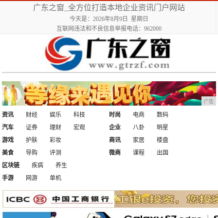
广东之窗_全方位打造本地企业资讯门户网站
今天是：2026年8月9日 星期日
互联网违法和不良信息举报电话：962000
广告
资讯
财经
娱乐
科技
时尚
电商
数码
汽车
证券
理财
宏观
企业
八卦
明星
游戏
护肤
彩妆
商讯
家居
楼盘
美食
导购
评测
微商
课程
出国
区块链
疾病
养生
手游
网游
单机