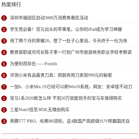
热度排行
1
深圳市福田区启动3000万消费券惠民活动
2
学生党必备！百元出头的苹果笔，让你的iPad成为学习神器
3
用了两个月的荣耀20，憋了一肚子心里话，今天终于一吐为快
4
教育部职成司司长陈子季一行到广州市旅游商务职业学校考察调
研
5
为便利而存在——Fozzils
6
评测小米有品最贵刀具：把厨房用刀卖到999元的秘密
7
一加6、小米Mix 2S已经可以刷Win10系统，网友：安卓提不动刀
了？
1
宝马1系2020款怎么样 不到20万就能到手的宝马车值得购买
2
三星Note5低至3858,无理由购买
3
奔腾T77 PRO、哈弗H6领衔，这4款国产高颜值SUV称霸国庆自
驾游