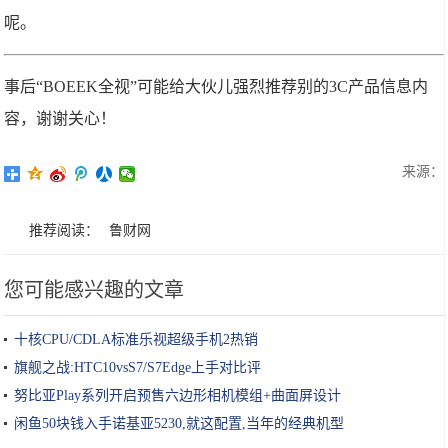
呢。
事后“BOEEK全视”可能给大伙儿强烈推荐别的3C产品信息内
容，谢谢关心！
来源：
推荐阅读：
鲁财网
您可能感兴趣的文章
十核CPU/CDLA标准乐视超级手机2热销
旗舰之战:HTC10vsS7/S7Edge上手对比评
努比亚Play系列开启预售六边形相机模组+曲面屏设计
闲鱼50块钱入手诺基亚5230,就这配置,当年的经典机型