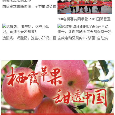
国际资本青睐国服，全力推动英格
来思赴美上市
300名梯客共同攀登 2019国际垂直
马拉松超级精英赛顺德海骏达中心
站欢乐开跑
选酸奶、喝酸奶，这些小知识，直
这款电动牙刷的UV杀菌+自动烘
到今天才知道！
干，让你的刷头每天都保持干净