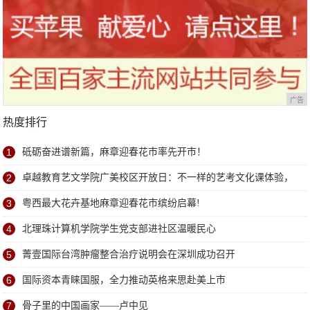
广告
热度排行
1
砥砺奋进谱新篇，麻章迎春花市率先开市！
2
卓越教育艺文学院广美校区开放日：不一样的艺考文化课体验，
学位已告急
3
粤西最大花卉基地麻章迎春花市缤纷启幕!
4
北理珠计算机学院学生党支部进社区温暖民心
5
菁壹国际台湾肿瘤整合治疗说明会在深圳成功召开
6
国际资本青睐国服，全力推动英格来思赴美上市
7
骨子里的中国画家——卢中见