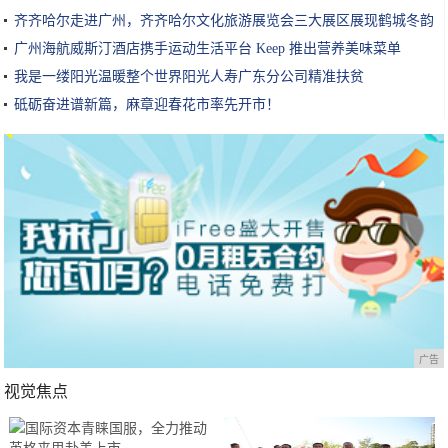
齐齐哈尔走进广州，齐齐哈尔文化旅游展览会三大展区展现鹤城冬韵
广州海航威斯汀酒店携手运动生活平台 Keep 推出营养美味菜单
我是一缕阳光温暖整个世界阳光人寿广东分公司精准扶贫
砥砺奋进谱新篇，麻章迎春花市率先开市！
广告
视觉焦点