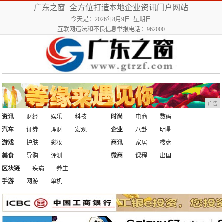
广东之窗_全方位打造本地企业资讯门户网站
今天是：2026年8月9日 星期日
互联网违法和不良信息举报电话：962000
广告
资讯
财经
娱乐
科技
时尚
电商
数码
汽车
证券
理财
宏观
企业
八卦
明星
游戏
护肤
彩妆
商讯
家居
楼盘
美食
导购
评测
微商
课程
出国
区块链
疾病
养生
手游
网游
单机