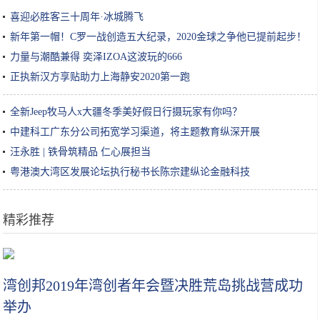
喜迎必胜客三十周年·冰城腾飞
新年第一帽！C罗一战创造五大纪录，2020金球之争他已提前起步！
力量与潮酷兼得 奕泽IZOA这波玩的666
正执新汉方享贴助力上海静安2020第一跑
全新Jeep牧马人x大疆冬季美好假日行摄玩家有你吗？
中建科工广东分公司拓宽学习渠道，将主题教育纵深开展
汪永胜 | 铁骨筑精品 仁心展担当
粤港澳大湾区发展论坛执行秘书长陈宗建纵论金融科技
精彩推荐
莲藕孔数的秘密！这种的才好吃
湾创邦2019年湾创者年会暨决胜荒岛挑战营成功
举办