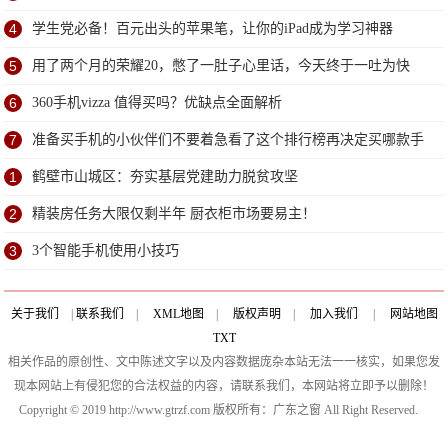
研
4
学生党必备！百元出头的苹果笔，让你的iPad成为学习神器
5
用了两个月的荣耀20，憋了一肚子心里话，今天终于一吐为快
6
360手机vizza 值得买吗？优缺点全面解析
7
准备买手机的小伙伴们不要着急看了这个排行榜再决定买哪款手
机吧
1
鹤壁市山城区：夯实基层党建助力脱贫攻坚
2
精装房任务大限仅剩半年 厨衣柜市场要易主！
3
3个智能手机使用小技巧
关于我们
|
联系我们
|
XML地图
|
版权声明
|
加入我们
|
网站地图
TXT
相关作品的原创性、文中陈述文字以及内容数据庞杂本站无法一一核实，如果您发
现本网站上有侵犯您的合法权益的内容，请联系我们，本网站将立即予以删除！
Copyright © 2019 http://www.gtrzf.com 版权所有：广东之窗 All Right Reserved.