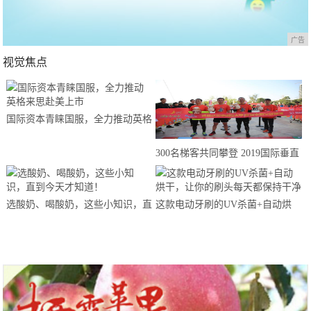
广告
视觉焦点
国际资本青睐国服，全力推动英格
来思赴美上市
300名梯客共同攀登 2019国际垂直
马拉松超级精英赛顺德海骏达中心
站欢乐开跑
选酸奶、喝酸奶，这些小知识，直
这款电动牙刷的UV杀菌+自动烘
到今天才知道！
干，让你的刷头每天都保持干净