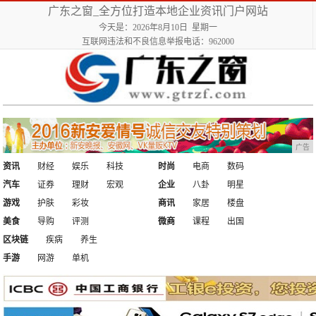
广东之窗_全方位打造本地企业资讯门户网站
今天是：2026年8月10日 星期一
互联网违法和不良信息举报电话：962000
广告
资讯
财经
娱乐
科技
时尚
电商
数码
汽车
证券
理财
宏观
企业
八卦
明星
游戏
护肤
彩妆
商讯
家居
楼盘
美食
导购
评测
微商
课程
出国
区块链
疾病
养生
手游
网游
单机