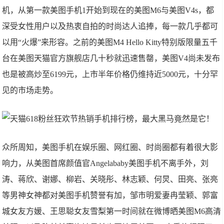
机，从第一款美图手机1开始到现在的美图M6与美图V4s，都
深受女性用户以及热衷自拍的时尚达人追捧，每一款几乎都可
以用“火爆”来形容。之前的美图M4 Hello Kitty特别版限量五千
台在美图天猫官方旗舰店几十秒就迅速售罄，美图V4尚未发布
也是被高炒至6199元，上市半年价格仍维持近5000元，十分罕
见的市场走势。
众所周知，美图手机在娱乐圈、网红圈、时尚圈都有着很大影
响力，从美图首席颜值官Angelababy美图手机不离手外，刘
涛、蒋欣、谢娜、柳岩、关晓彤、林志颖、何炅、田亮、张亮
等男神女神都对美图手机赞誉有加，邹市明爱妻冉莹颖、郭富
城女友方媛、王思聪女友雪梨第一时间就在微博晒美图M6高清