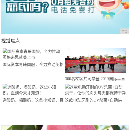
广告
视觉焦点
国际资本青睐国服，全力推动英格
来思赴美上市
300名梯客共同攀登 2019国际垂直
马拉松超级精英赛顺德海骏达中心
站欢乐开跑
选酸奶、喝酸奶，这些小知识，直
这款电动牙刷的UV杀菌+自动烘
到今天才知道！
干，让你的刷头每天都保持干净