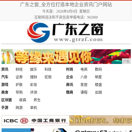
广东之窗_全方位打造本地企业资讯门户网站
今天是：2026年8月9日 星期日
互联网违法和不良信息举报电话：962000
广告
资讯
财经
娱乐
科技
时尚
电商
数码
汽车
证券
理财
宏观
企业
八卦
明星
游戏
护肤
彩妆
商讯
家居
楼盘
美食
导购
评测
微商
课程
出国
区块链
疾病
养生
手游
网游
单机