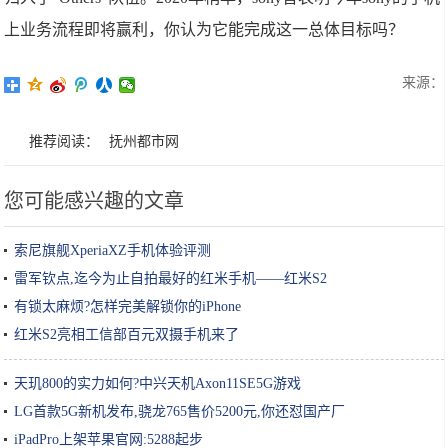
上业务流程即将赢利，你认为它能完成这一总体目标吗？
来源：
推荐阅读：
抚州都市网
您可能感兴趣的文章
索尼旗舰XperiaXZ手机体验评测
雷军钦点,迄今为止自拍最好的红米手机——红米S2
有锁太麻烦?怎样完美解锁你的iPhone
红米S2亮相工信部百元双摄手机来了
天玑800的实力如何?中兴天机Axon11SE5G游戏
LG首款5G新机发布,骁龙765售价5200元,你还怼国产厂
iPadPro上架苹果官网:5288起步