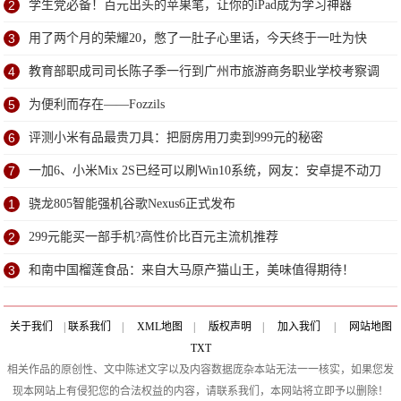
2
学生党必备！百元出头的苹果笔，让你的iPad成为学习神器
3
用了两个月的荣耀20，憋了一肚子心里话，今天终于一吐为快
4
教育部职成司司长陈子季一行到广州市旅游商务职业学校考察调
研
5
为便利而存在——Fozzils
6
评测小米有品最贵刀具：把厨房用刀卖到999元的秘密
7
一加6、小米Mix 2S已经可以刷Win10系统，网友：安卓提不动刀
了？
1
骁龙805智能强机谷歌Nexus6正式发布
2
299元能买一部手机?高性价比百元主流机推荐
3
和南中国榴莲食品：来自大马原产猫山王，美味值得期待！
关于我们
|
联系我们
|
XML地图
|
版权声明
|
加入我们
|
网站地图
TXT
相关作品的原创性、文中陈述文字以及内容数据庞杂本站无法一一核实，如果您发
现本网站上有侵犯您的合法权益的内容，请联系我们，本网站将立即予以删除！